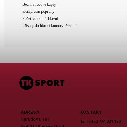
Boční strečové kapsy
Kompresní popruhy
Počet komor: 1 hlavní
Přístup do hlavní komory: Vrchní
ADRESA
KONTAKT
Nerudova 187
Tel.: +420 774 001 180
688 01 Uherský Brod