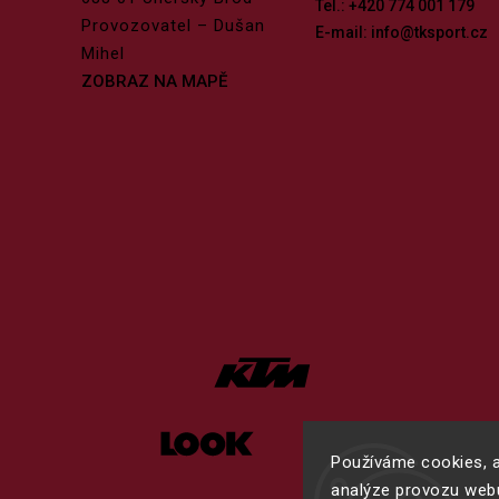
Tel.: +420 774 001 179
Provozovatel – Dušan
E-mail: info@tksport.cz
Mihel
ZOBRAZ NA MAPĚ
Používáme cookies, a
analýze provozu webu