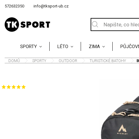
572632350
info@tksport-ub.cz
SPORTY
LÉTO
ZIMA
PŮJČOV
DOMŮ
/
SPORTY
/
OUTDOOR
/
TURISTICKÉ BATOHY
/
B
Značka:
McKINLEY
1 HODNOCENÍ