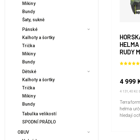
Mikiny
Bundy
Šaty, sukně
Pánské
HORSK
Kalhoty a šortky
HELMA
Trička
R
Mikiny
Bundy
Dětské
Kalhoty a šortky
4 999 
Trička
4 131,40 Kč
Mikiny
Terraform
Bundy
helma urče
Tabulka velikostí
hledají oc
SPODNÍ PRÁDLO
udržitelnos
design hle
OBUV
prostor pr