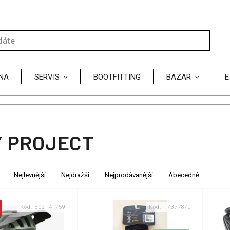
NA
SERVIS
BOOTFITTING
BAZAR
E
 PROJECT
Nejlevnější
Nejdražší
Nejprodávanější
Abecedně
Kód:
302141/59
Kód:
173778/L