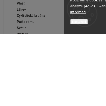
Používáme cookies, a
Plášť
analýze provozu webu
Láhev
informací
Cyklistická brašna
Patka rámu
Nastavení
Světla
Blatníky
Přehazovačka
Cyklo kosmetika
Výživa
Tabulka velikostí
GPS
Cena
ZIMA
399
Kč
4999
Kč
ZIMNÍ OBUV
DÁMSKÁ ZIMNÍ OBUV
Na skladě
3
PÁNSKÁ ZIMNÍ OBUV
DĚTSKÁ ZIMNÍ OBUV