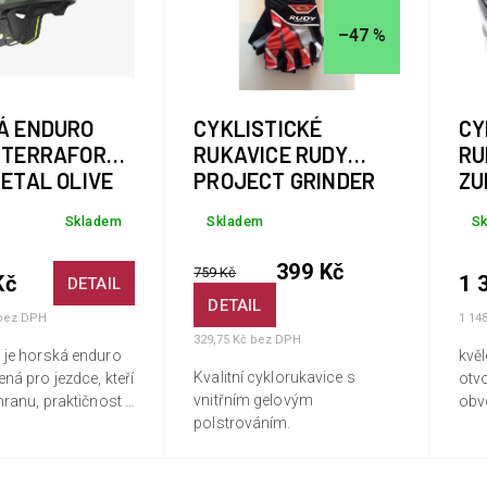
–47 %
Á ENDURO
CYKLISTICKÉ
CY
 TERRAFORM
RUKAVICE RUDY
RU
UDY METAL OLIVE
PROJECT GRINDER
ZU
RED/WHITE/BLACK
Skladem
Skladem
S
399 Kč
759 Kč
Kč
1 
DETAIL
DETAIL
 bez DPH
1 14
329,75 Kč bez DPH
 je horská enduro
kvěl
Kvalitní cyklorukavice s
ná pro jezdce, kteří
otvo
vnitřním gelovým
hranu, praktičnost a
obv
polstrováním.
t. Její inovativní
dí poskytuje
o umístění brýlí