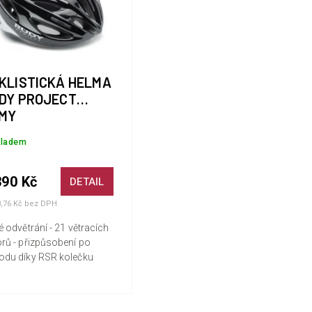
KLISTICKÁ HELMA
DY PROJECT
MY
kladem
390 Kč
DETAIL
8,76 Kč bez DPH
é odvětrání - 21 větracích
rů - přizpůsobení po
odu díky RSR kolečku