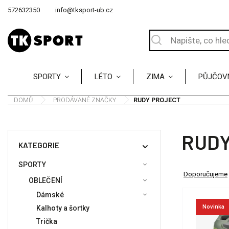
572632350
info@tksport-ub.cz
SPORTY
LÉTO
ZIMA
PŮJČOV
DOMŮ
/
PRODÁVANÉ ZNAČKY
/
RUDY PROJECT
RUDY
KATEGORIE
SPORTY
Doporučujeme
OBLEČENÍ
Dámské
Novinka
Kalhoty a šortky
Trička