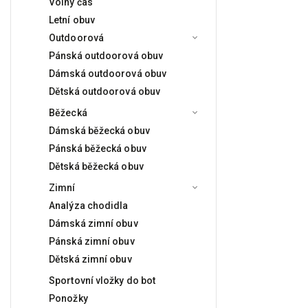
Volný čas
během...
Letní obuv
Outdoorová
Pánská outdoorová obuv
Dámská outdoorová obuv
Dětská outdoorová obuv
Běžecká
Dámská běžecká obuv
Pánská běžecká obuv
Dětská běžecká obuv
Zimní
Analýza chodidla
Dámská zimní obuv
Pánská zimní obuv
Dětská zimní obuv
Sportovní vložky do bot
Ponožky