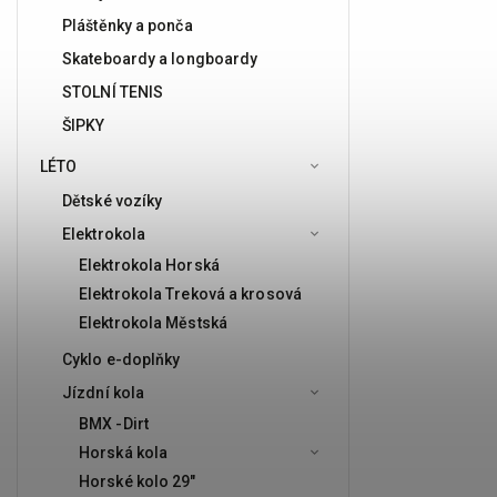
Pláštěnky a ponča
Skateboardy a longboardy
STOLNÍ TENIS
ŠIPKY
LÉTO
Dětské vozíky
Elektrokola
Elektrokola Horská
Elektrokola Treková a krosová
Elektrokola Městská
Cyklo e-doplňky
Jízdní kola
BMX -Dirt
Horská kola
Horské kolo 29"