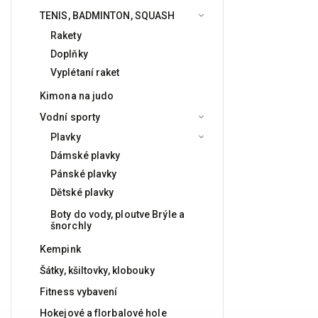
TENIS, BADMINTON, SQUASH
Rakety
Doplňky
Vyplétaní raket
Kimona na judo
Vodní sporty
Plavky
Dámské plavky
Pánské plavky
Dětské plavky
Boty do vody, ploutve Brýle a
šnorchly
Kempink
Šátky, kšiltovky, klobouky
Fitness vybavení
Hokejové a florbalové hole