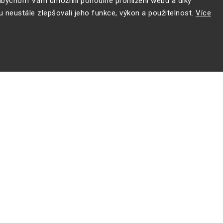
bychom Vám umožnili pohodlné prohlížení webu a díky
 neustále zlepšovali jeho funkce, výkon a použitelnost.
Více