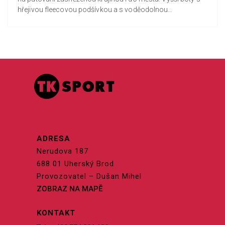
hřejivou fleecovou podšívkou a s voděodolnou
membránou...
ADRESA
Nerudova 187
688 01 Uherský Brod
Provozovatel – Dušan Mihel
ZOBRAZ NA MAPĚ
KONTAKT