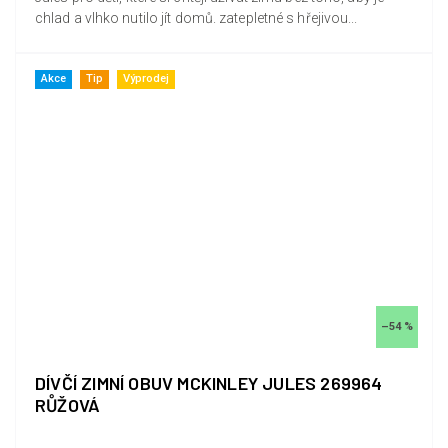
chlad a vlhko nutilo jít domů. zatepletné s hřejivou...
Akce
Tip
Výprodej
–54 %
DÍVČÍ ZIMNÍ OBUV MCKINLEY JULES 269964
RŮŽOVÁ