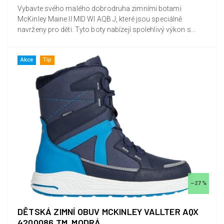
Vybavte svého malého dobrodruha zimními botami
McKinley Maine II MID WI AQB J, které jsou speciálně
navrženy pro děti. Tyto boty nabízejí spolehlivý výkon s
vodoodpudivou...
Akce
Tip
–27 %
DĚTSKÁ ZIMNÍ OBUV MCKINLEY VALLTER AQX
4200086 TM. MODRÁ