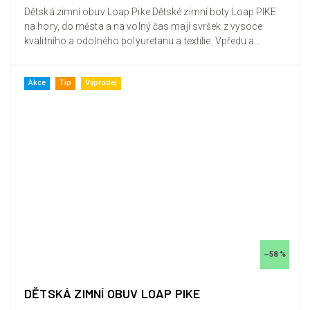
Dětská zimní obuv Loap Pike Dětské zimní boty Loap PIKE
na hory, do města a na volný čas mají svršek z vysoce
kvalitního a odolného polyuretanu a textilie. Vpředu a
vzadu...
Akce
Tip
Výprodej
–58 %
DĚTSKÁ ZIMNÍ OBUV LOAP PIKE