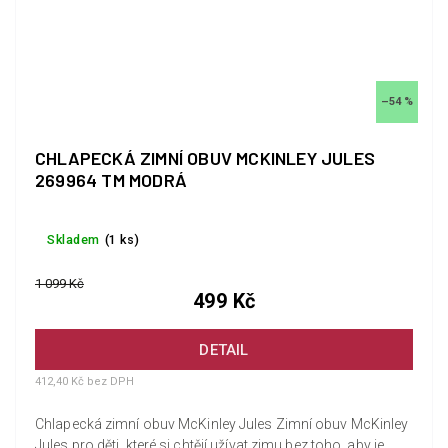
–54 %
CHLAPECKÁ ZIMNÍ OBUV MCKINLEY JULES
269964 TM MODRÁ
Skladem
(1 ks)
1 099 Kč
499 Kč
DETAIL
412,40 Kč bez DPH
Chlapecká zimní obuv McKinley Jules Zimní obuv McKinley
Jules pro děti, které si chtějí užívat zimu bez toho, aby je