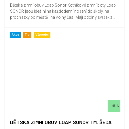
Dětská zimní obuv Loap Sonor Kotníkové zimní boty Loap
SONOR jsou ideální na každodenní nošení do školy, na
procházky po městě i na volný čas. Mají odolný svršek z
vysoce...
Akce
Tip
Výprodej
–45 %
DĚTSKÁ ZIMNÍ OBUV LOAP SONOR TM. ŠEDÁ