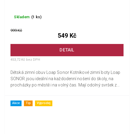
Skladem
(1 ks)
999 Kč
549 Kč
DETAIL
453,72 Kč bez DPH
Dětská zimní obuv Loap Sonor Kotníkové zimní boty Loap
SONOR jsou ideální na každodenní nošení do školy, na
procházky po městě i na volný čas. Mají odolný svršek z
vysoce...
Akce
Tip
Výprodej