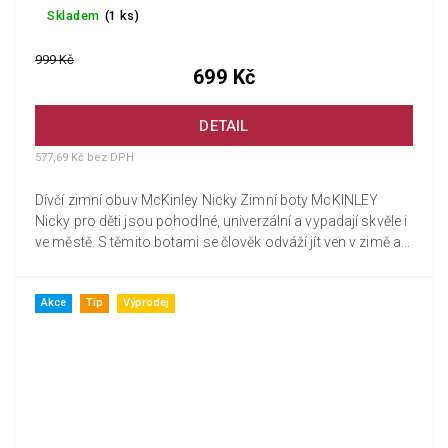
Skladem
(1 ks)
999 Kč
699 Kč
DETAIL
577,69 Kč bez DPH
Dívčí zimní obuv McKinley Nicky Zimní boty McKINLEY
Nicky pro děti jsou pohodlné, univerzální a vypadají skvěle i
ve městě. S těmito botami se člověk odváží jít ven v zimě a...
Akce
Tip
Výprodej