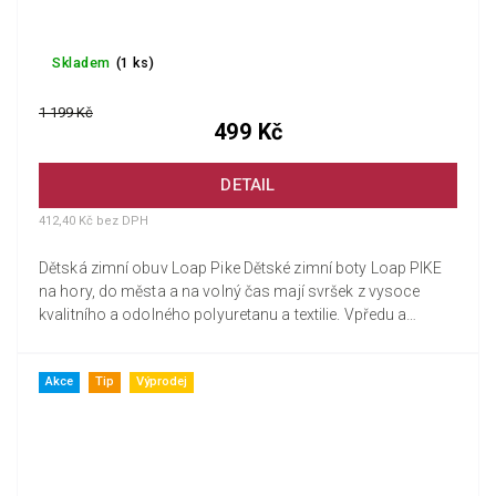
Skladem
(1 ks)
1 199 Kč
499 Kč
DETAIL
412,40 Kč bez DPH
Dětská zimní obuv Loap Pike Dětské zimní boty Loap PIKE
na hory, do města a na volný čas mají svršek z vysoce
kvalitního a odolného polyuretanu a textilie. Vpředu a
vzadu...
Akce
Tip
Výprodej