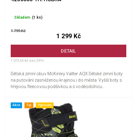
Skladem
(1 ks)
1 799 Kč
1 299 Kč
DETAIL
1 073,55 Kč bez DPH
Dětská zimní obuv McKinley Vallter AQX Dětské zimní boty
na putování zasněženou krajinou i do města. Vyšší boty s
hřejivou fleecovou podšívkou a s voděodolnou
membránou...
Akce
Tip
Výprodej