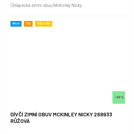
Chlapecká zimní obuv McKinley Nicky
Akce
Tip
Výprodej
–30 %
DÍVČÍ ZIMNÍ OBUV MCKINLEY NICKY 269933
RŮŽOVÁ