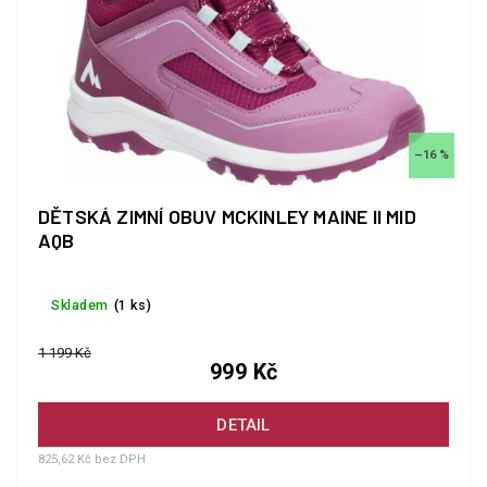
–16 %
DĚTSKÁ ZIMNÍ OBUV MCKINLEY MAINE II MID
AQB
Skladem
(1 ks)
1 199 Kč
999 Kč
DETAIL
825,62 Kč bez DPH