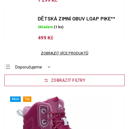
1 299 Kč
DĚTSKÁ ZIMNÍ OBUV LOAP PIKE**
Skladem
(1 ks)
499 Kč
ZOBRAZIT VÍCE PRODUKTŮ
Doporučujeme
Nejlevnější
Nejdražší
Nejprodávanější
Akce
Tip
Abecedně