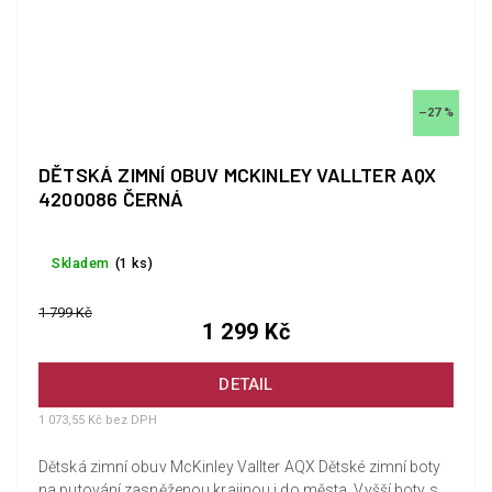
–27 %
DĚTSKÁ ZIMNÍ OBUV MCKINLEY VALLTER AQX
4200086 ČERNÁ
Skladem
(1 ks)
1 799 Kč
1 299 Kč
DETAIL
1 073,55 Kč bez DPH
Dětská zimní obuv McKinley Vallter AQX Dětské zimní boty
na putování zasněženou krajinou i do města. Vyšší boty s