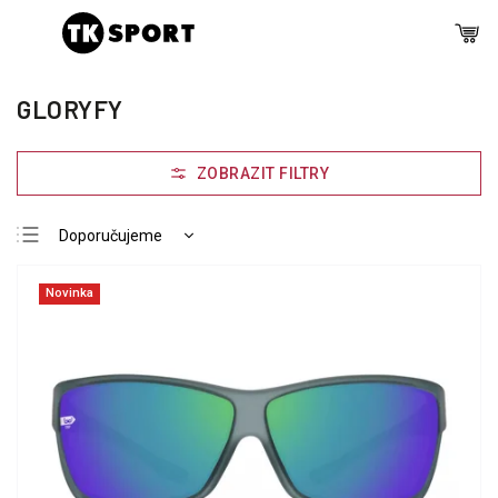
GLORYFY
Doporučujeme
Nejlevnější
Novinka
Nejdražší
Nejprodávanější
Abecedně