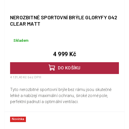
NEROZBITNÉ SPORTOVNÍ BRÝLE GLORYFY G42
CLEAR MATT
Skladem
4 999 Kč
DO KOŠÍKU
4 131,40 Kč bez DPH
Tyto nerozbitné sportovní brýle bez rámu jsou skutečně
lehké a nabízejí maximální ochranu, široké zorné pole,
perfektní padnutí a optimální ventilaci.
Novinka