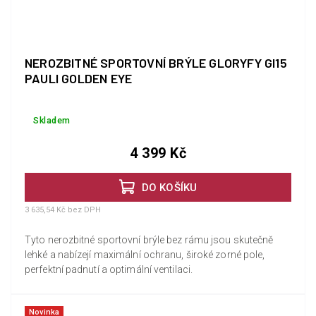
NEROZBITNÉ SPORTOVNÍ BRÝLE GLORYFY GI15
PAULI GOLDEN EYE
Skladem
4 399 Kč
DO KOŠÍKU
3 635,54 Kč bez DPH
Tyto nerozbitné sportovní brýle bez rámu jsou skutečně
lehké a nabízejí maximální ochranu, široké zorné pole,
perfektní padnutí a optimální ventilaci.
Novinka