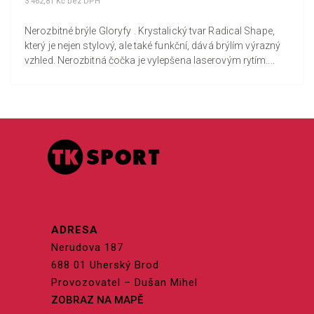
3 462,81 Kč bez DPH
Nerozbitné brýle Gloryfy . Krystalický tvar Radical Shape,
který je nejen stylový, ale také funkční, dává brýlím výrazný
vzhled. Nerozbitná čočka je vylepšena laserovým rytím....
ADRESA
Nerudova 187
688 01 Uherský Brod
Provozovatel – Dušan Mihel
ZOBRAZ NA MAPĚ