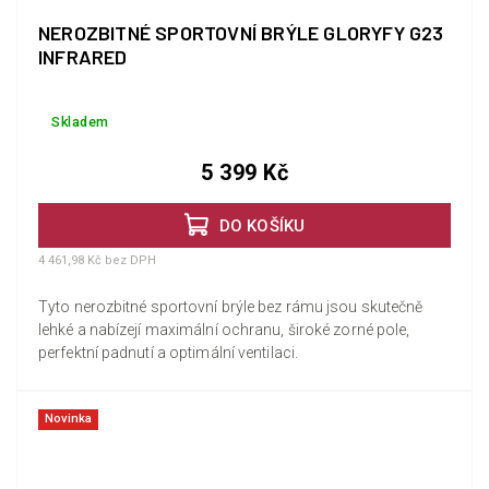
NEROZBITNÉ SPORTOVNÍ BRÝLE GLORYFY G23
INFRARED
Skladem
5 399 Kč
DO KOŠÍKU
4 461,98 Kč bez DPH
Tyto nerozbitné sportovní brýle bez rámu jsou skutečně
lehké a nabízejí maximální ochranu, široké zorné pole,
perfektní padnutí a optimální ventilaci.
Novinka