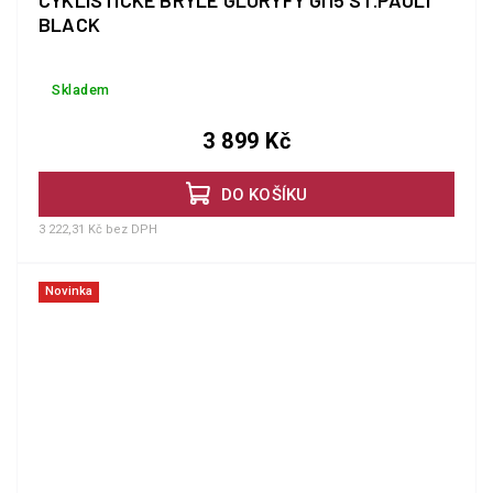
CYKLISTICKÉ BRÝLE GLORYFY GI15 ST.PAULI
BLACK
Skladem
3 899 Kč
DO KOŠÍKU
3 222,31 Kč bez DPH
Novinka