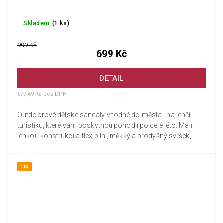
Skladem
(1 ks)
999 Kč
699 Kč
DETAIL
577,69 Kč bez DPH
Outdoorové dětské sandály vhodné do města i na lehčí
turistiku, které vám poskytnou pohodlí po celé léto. Mají
lehkou konstrukci a flexibilní, měkký a prodyšný svršek,
který...
Tip