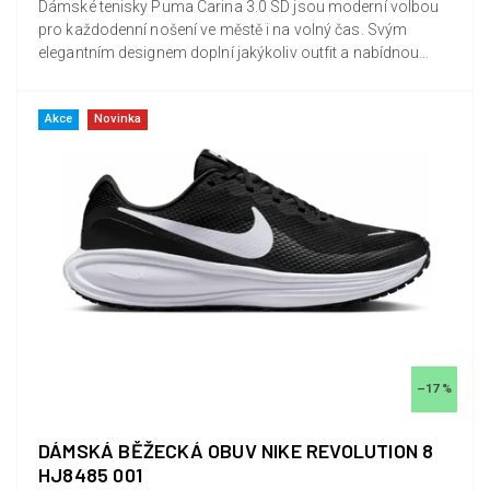
Dámské tenisky Puma Carina 3.0 SD jsou moderní volbou
pro každodenní nošení ve městě i na volný čas. Svým
elegantním designem doplní jakýkoliv outfit a nabídnou
maximální...
Akce
Novinka
–17 %
DÁMSKÁ BĚŽECKÁ OBUV NIKE REVOLUTION 8
HJ8485 001