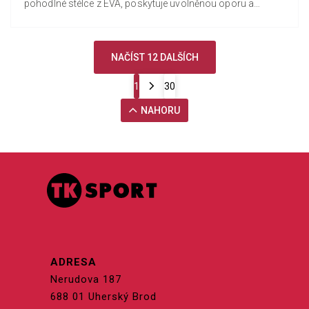
pohodlné stélce z EVA, poskytuje uvolněnou oporu a
skutečný pocit...
NAČÍST 12 DALŠÍCH
1
30
NAHORU
ADRESA
Nerudova 187
688 01 Uherský Brod