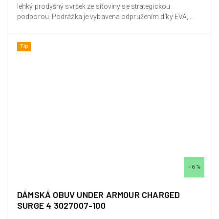
lehký prodyšný svršek ze síťoviny se strategickou
podporou. Podrážka je vybavena odpružením díky EVA,
která zajišťuje...
Tip
–6 %
DÁMSKÁ OBUV UNDER ARMOUR CHARGED
SURGE 4 3027007-100