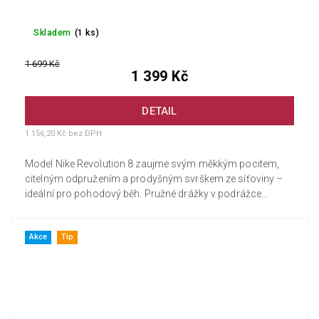
Skladem
(1 ks)
1 699 Kč
1 399 Kč
DETAIL
1 156,20 Kč bez DPH
Model Nike Revolution 8 zaujme svým měkkým pocitem,
citelným odpružením a prodyšným svrškem ze síťoviny –
ideální pro pohodový běh. Pružné drážky v podrážce
podporují přirozený...
Akce
Tip