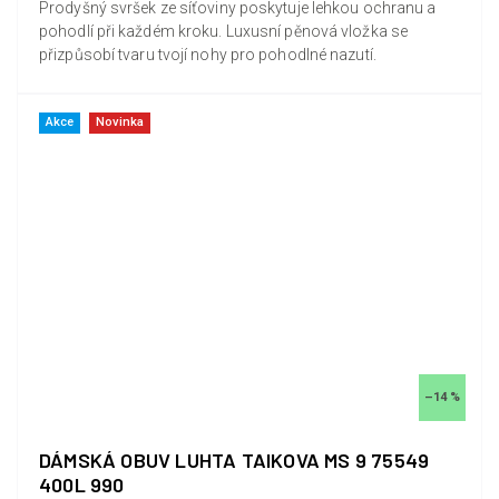
Prodyšný svršek ze síťoviny poskytuje lehkou ochranu a
pohodlí při každém kroku. Luxusní pěnová vložka se
přizpůsobí tvaru tvojí nohy pro pohodlné nazutí.
Akce
Novinka
–14 %
DÁMSKÁ OBUV LUHTA TAIKOVA MS 9 75549
400L 990