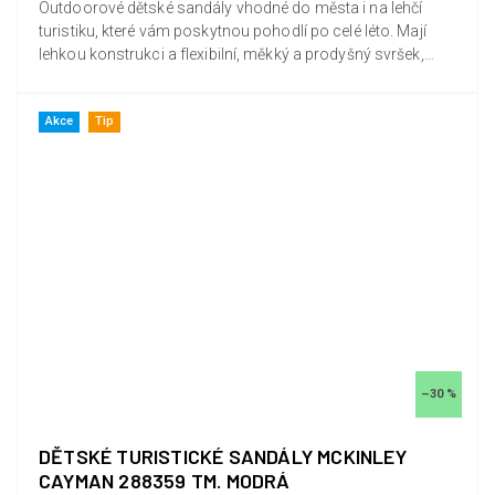
Outdoorové dětské sandály vhodné do města i na lehčí
turistiku, které vám poskytnou pohodlí po celé léto. Mají
lehkou konstrukci a flexibilní, měkký a prodyšný svršek,
který...
Akce
Tip
–30 %
DĚTSKÉ TURISTICKÉ SANDÁLY MCKINLEY
CAYMAN 288359 TM. MODRÁ