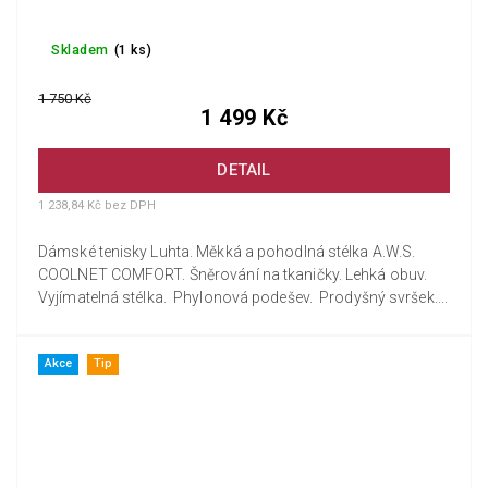
Skladem
(1 ks)
1 750 Kč
1 499 Kč
DETAIL
1 238,84 Kč bez DPH
Dámské tenisky Luhta. Měkká a pohodlná stélka A.W.S.
COOLNET COMFORT. Šněrování na tkaničky. Lehká obuv.
Vyjímatelná stélka. Phylonová podešev. Prodyšný svršek....
Akce
Tip