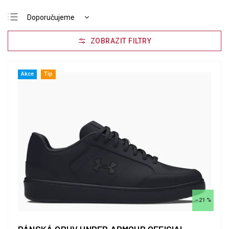
Doporučujeme
Nejlevnější
Nejdražší
Nejprodávanější
Akce
Tip
Abecedně
–21 %