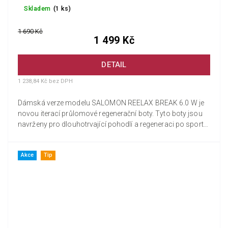
Skladem
(1 ks)
1 690 Kč
1 499 Kč
DETAIL
1 238,84 Kč bez DPH
Dámská verze modelu SALOMON REELAX BREAK 6.0 W je
novou iterací průlomové regenerační boty. Tyto boty jsou
navrženy pro dlouhotrvající pohodlí a regeneraci po sportu
a disponují...
Akce
Tip