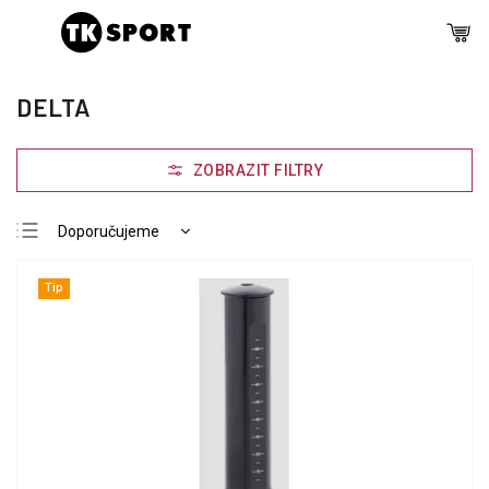
DELTA
Doporučujeme
Nejlevnější
Tip
Nejdražší
Nejprodávanější
Abecedně