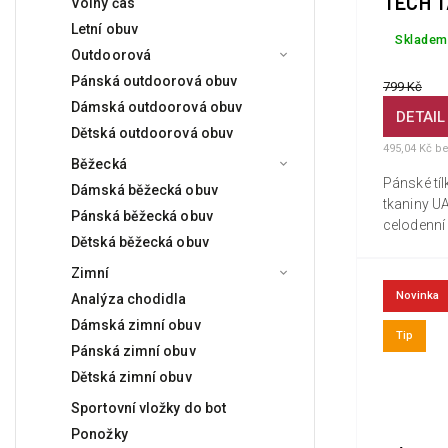
TECH T
Volný čas
100
Letní obuv
Skladem
Outdoorová
Pánská outdoorová obuv
799 Kč
Dámská outdoorová obuv
DETAIL
Dětská outdoorová obuv
495,04 Kč b
Běžecká
Pánské tíl
Dámská běžecká obuv
tkaniny U
Pánská běžecká obuv
celodenní
Dětská běžecká obuv
nošení. Tkanina UA Tech je
rychlesch
Zimní
a působí p
Novinka
Analýza chodidla
Materiál...
Dámská zimní obuv
Tip
Pánská zimní obuv
Dětská zimní obuv
Sportovní vložky do bot
Ponožky