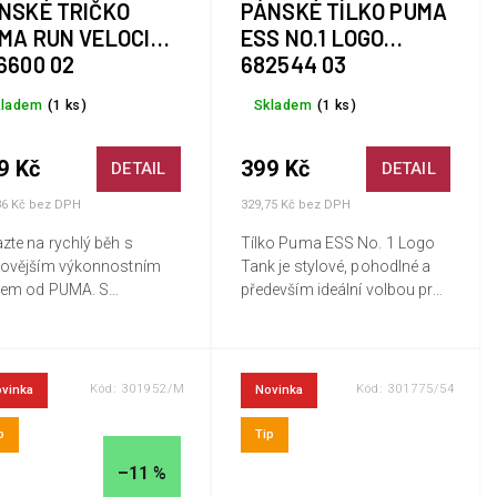
NSKÉ TRIČKO
PÁNSKÉ TÍLKO PUMA
MA RUN VELOCITY
ESS NO.1 LOGO
6600 02
682544 03
kladem
(1 ks)
Skladem
(1 ks)
9 Kč
399 Kč
DETAIL
DETAIL
36 Kč bez DPH
329,75 Kč bez DPH
zte na rychlý běh s
Tílko Puma ESS No. 1 Logo
novějším výkonnostním
Tank je stylové, pohodlné a
čkem od PUMA. S
především ideální volbou pro
nologií dryCELL, která
každého, kdo má rád aktivní
udrží v suchu,
životní styl. Je vyrobeno v
onomickými střihy pro
klasickém střihu s
imální pohyb a plochými
ikonickým...
Kód:
301952/M
Kód:
301775/54
vinka
Novinka
pro...
p
Tip
–11 %