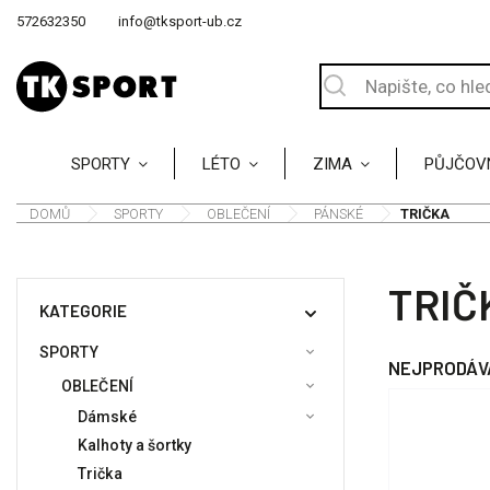
572632350
info@tksport-ub.cz
SPORTY
LÉTO
ZIMA
PŮJČOV
DOMŮ
/
SPORTY
/
OBLEČENÍ
/
PÁNSKÉ
/
TRIČKA
TRIČ
KATEGORIE
SPORTY
NEJPRODÁV
OBLEČENÍ
Dámské
Kalhoty a šortky
Trička