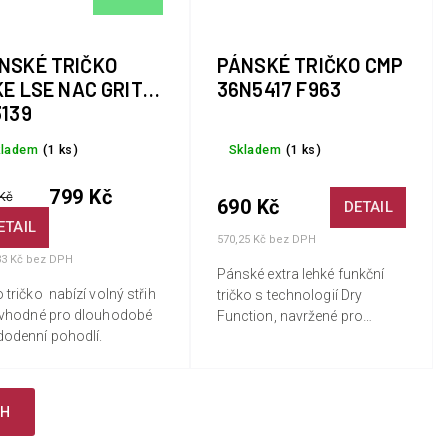
NSKÉ TRIČKO
PÁNSKÉ TRIČKO CMP
KE LSE NAC GRIT
36N5417 F963
3139
kladem
(1 ks)
Skladem
(1 ks)
799 Kč
Kč
690 Kč
DETAIL
ETAIL
570,25 Kč bez DPH
33 Kč bez DPH
Pánské extra lehké funkční
 tričko nabízí volný střih
tričko s technologií Dry
e vhodné pro dlouhodobé
Function, navržené pro
dodenní pohodlí.
pohodlí, prodyšnost a rychlé
schnutí při sportu a
outdoorových aktivitách.
CH