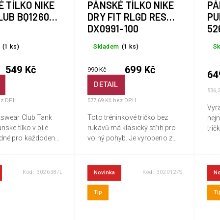
 TÍLKO NIKE
PÁNSKÉ TÍLKO NIKE
PÁ
LUB BQ1260-
DRY FIT RLGD RESET
PU
DX0991-100
52
(1 ks)
Skladem
(1 ks)
S
549 Kč
699 Kč
990 Kč
64
DETAIL
536,
ez DPH
577,69 Kč bez DPH
Vyra
tswear Club Tank
Toto tréninkové tričko bez
nej
nské tílko v bílé
rukávů má klasický střih pro
tri
dné pro každodenní
volný pohyb. Je vyrobeno z
tech
lko je vyrobeno z
lehké polyesterové tkaniny a
vás 
avlněného žerzeje,
má klasický kulatý výstřih,
erg
í příjemný pocit
rovný lem a malé logo na
max
Kód:
302638/L
Kód:
302012/S
Novinka
No
hrudi.
švy 
Tip
Ti