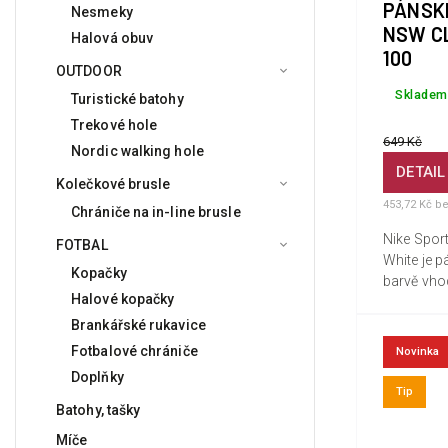
PÁNSKÉ
Nesmeky
NSW C
Halová obuv
100
OUTDOOR
Skladem
Turistické batohy
Trekové hole
649 Kč
Nordic walking hole
DETAIL
Kolečkové brusle
453,72 Kč b
Chrániče na in-line brusle
Nike Spor
FOTBAL
White je pá
Kopačky
barvě vho
Halové kopačky
nošení. Tí
měkkého b
Brankářské rukavice
což vytvář
Fotbalové chrániče
Novinka
při...
Doplňky
Tip
Batohy, tašky
Míče