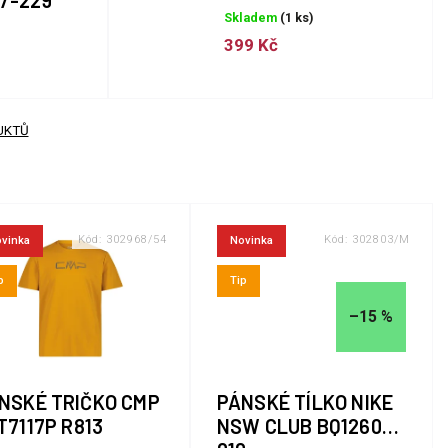
7-229
Skladem
(1 ks)
399 Kč
UKTŮ
Kód:
302968/54
Kód:
302803/M
vinka
Novinka
p
Tip
–15 %
NSKÉ TRIČKO CMP
PÁNSKÉ TÍLKO NIKE
T7117P R813
NSW CLUB BQ1260-