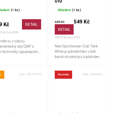
010
kladem
(1 ks)
Skladem
(1 ks)
549 Kč
649 Kč
9 Kč
DETAIL
DETAIL
75 Kč bez DPH
453,72 Kč bez DPH
měte si s sebou
Nike Sportswear Club Tank
aměnitelný styl CMP s
White je pánské tílko v bílé
o technicky vypadajícím
barvě vhodné pro každodenní
kem, které je navrženo pro
nošení. Tílko je vyrobeno z
ého, kdo hledá oblečení
měkkého bavlněného žerzeje,
ošení jak v horách, tak ve
což vytváří příjemný pocit
ě....
Kód:
302794/XL
Kód:
302644/L
p
Novinka
při...