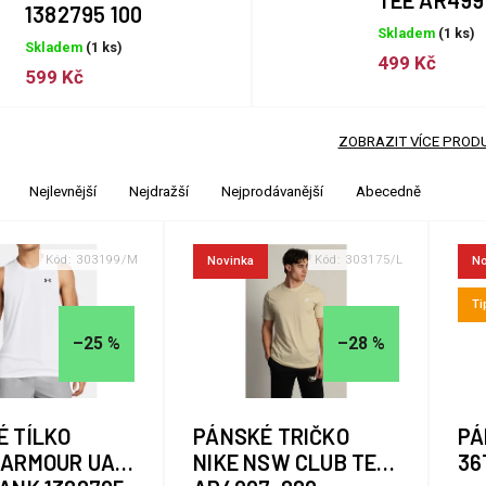
TEE AR499
1382795 100
Skladem
(1 ks)
Skladem
(1 ks)
499 Kč
599 Kč
ZOBRAZIT VÍCE PROD
Nejlevnější
Nejdražší
Nejprodávanější
Abecedně
Kód:
303199/M
Kód:
303175/L
Novinka
No
Ti
–25 %
–28 %
É TÍLKO
PÁNSKÉ TRIČKO
PÁ
 ARMOUR UA
NIKE NSW CLUB TEE
36