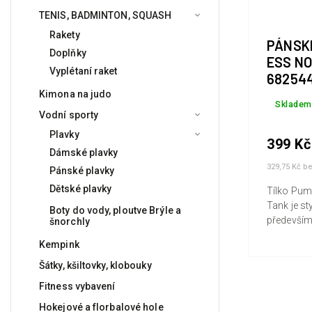
TENIS, BADMINTON, SQUASH
Rakety
PÁNSK
Doplňky
ESS NO
Vyplétaní raket
682544
Kimona na judo
Skladem
Vodní sporty
Plavky
399 Kč
Dámské plavky
329,75 Kč b
Pánské plavky
Dětské plavky
Tílko Pum
Tank je st
Boty do vody, ploutve Brýle a
především
šnorchly
každého, 
Kempink
životní st
klasickém 
Šátky, kšiltovky, klobouky
ikonickým.
Fitness vybavení
Hokejové a florbalové hole