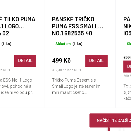
É TÍLKO PUMA
PÁNSKÉ TRIČKO
PÁ
.1 LOGO
PUMA ESS SMALL
NI
 02
NO.1 682535 40
IO
(1 ks)
Skladem
(1 ks)
S
899 
499 Kč
DETAIL
DETAIL
D
ez DPH
412,40 Kč bez DPH
660,
a ESS No. 1 Logo
Tričko Puma Essentials
Toto
ylové, pohodlné a
Small Logo je ztělesněním
a j
 ideální volbou pro
minimalistického
kaž
kdo má rád aktivní
sportovního stylu a
yl. Je vyrobeno v
všestrannosti. Je vyrobeno z
střihu s
vysoce kvalitní bavlny, toto
..
tričko je ideální jak pro lehký...
NAČÍST 12 DALŠÍ