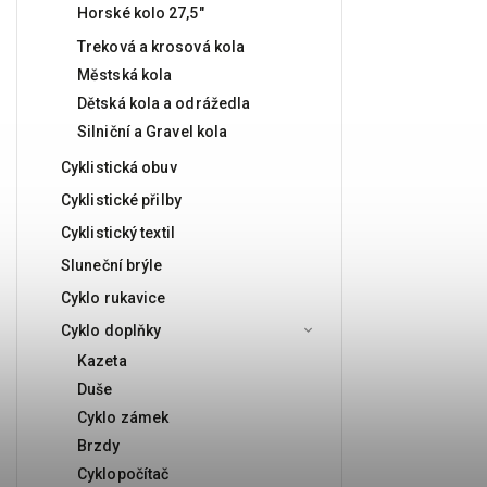
Horské kolo 27,5"
Treková a krosová kola
Městská kola
Dětská kola a odrážedla
Silniční a Gravel kola
Cyklistická obuv
Cyklistické přilby
Cyklistický textil
Sluneční brýle
Cyklo rukavice
Cyklo doplňky
Kazeta
Duše
Cyklo zámek
Brzdy
Cyklopočítač