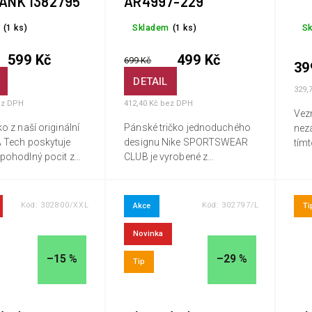
ANK 1382795
AR4997-229
(1 ks)
Skladem
(1 ks)
S
599 Kč
499 Kč
699 Kč
39
DETAIL
329,
ez DPH
412,40 Kč bez DPH
Vez
ko z naší originální
Pánské tričko jednoduchého
nez
A Tech poskytuje
designu Nike SPORTSWEAR
tímt
 pohodlný pocit z
CLUB je vyrobené z
trič
příjemného materiálu, který
každ
noucí, velmi měkká
vás bude rozmazlovat po
na n
řirozeněji.
celý den. Má klasický střih,
měst
Kód:
302800/XXL
Kód:
302797/L
Akce
Ti
který dokonale padne na...
Novinka
–15 %
–29 %
Tip