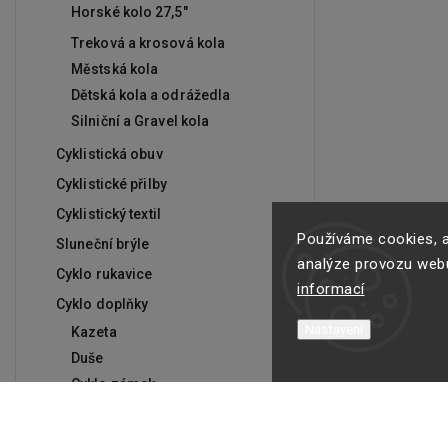
Horské kolo 27,5"
Treková a krosová kola
Městská kola
Dětská kola a odrážedla
Silniční a Gravel kola
Cyklistická obuv
Cyklistické přilby
Cyklistický textil
Používáme cookies, a
Sluneční brýle
analýze provozu webu
Cyklo rukavice
informací
Cyklo doplňky
Nastavení
Kazeta
Duše
Cyklo zámek
Brzdy
Cyklopočítač