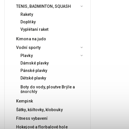
TENIS, BADMINTON, SQUASH
Rakety
Doplňky
Vyplétaní raket
Kimona na judo
Vodní sporty
Plavky
Dámské plavky
Pánské plavky
Dětské plavky
Boty do vody, ploutve Brýle a
šnorchly
Kempink
Šátky, kšiltovky, klobouky
Fitness vybavení
Hokejové a florbalové hole