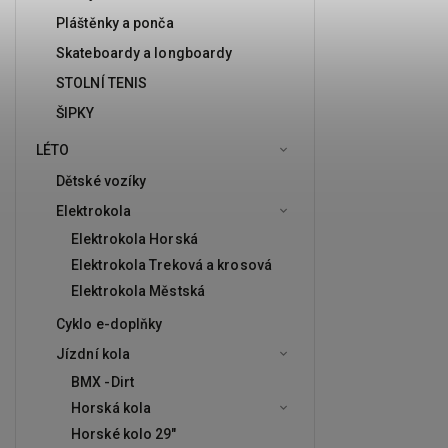
Pláštěnky a ponča
Skateboardy a longboardy
STOLNÍ TENIS
ŠIPKY
LÉTO
Dětské vozíky
Elektrokola
Elektrokola Horská
Elektrokola Treková a krosová
Elektrokola Městská
Cyklo e-doplňky
Jízdní kola
BMX -Dirt
Horská kola
Horské kolo 29"