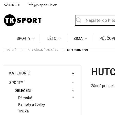
572632350
info@tksport-ub.cz
SPORTY
LÉTO
ZIMA
PŮJČOV
DOMŮ
/
PRODÁVANÉ ZNAČKY
/
HUTCHINSON
HUT
KATEGORIE
SPORTY
Žádné produkt
OBLEČENÍ
Dámské
Kalhoty a šortky
Trička