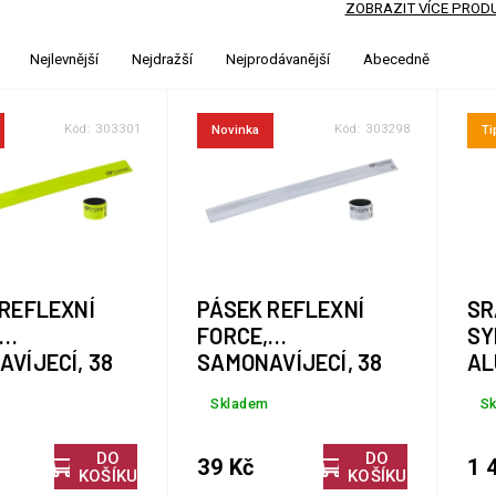
ZOBRAZIT VÍCE PROD
Nejlevnější
Nejdražší
Nejprodávanější
Abecedně
Kód:
303301
Kód:
303298
Novinka
Ti
REFLEXNÍ
PÁSEK REFLEXNÍ
SR
FORCE,
SY
VÍJECÍ, 38
SAMONAVÍJECÍ, 38
AL
UTÝ
CM, STŘÍBR.
CN
Skladem
S
RY
DO
DO
39 Kč
1 
KOŠÍKU
KOŠÍKU