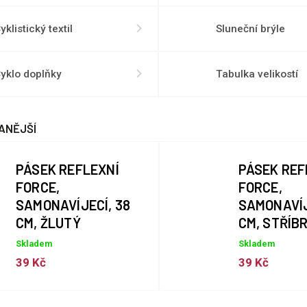
yklistický textil
Sluneční brýle
yklo doplňky
Tabulka velikostí
ANĚJŠÍ
PÁSEK REFLEXNÍ
PÁSEK REF
FORCE,
FORCE,
SAMONAVÍJECÍ, 38
SAMONAVÍJ
CM, ŽLUTÝ
CM, STŘÍBR
Skladem
Skladem
39 Kč
39 Kč