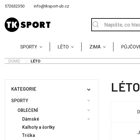
572632350
info@tksport-ub.cz
SPORTY
LÉTO
ZIMA
PŮJČOV
DOMŮ
/
LÉTO
LÉTO
KATEGORIE
SPORTY
OBLEČENÍ
D
Dámské
Kalhoty a šortky
J
Trička