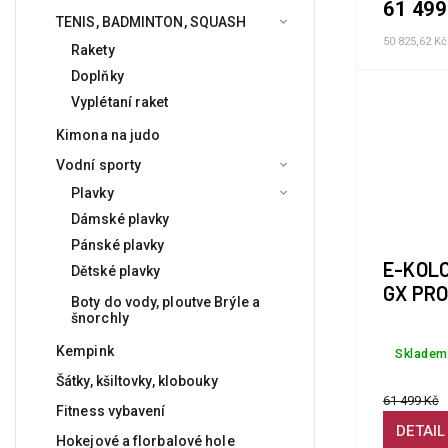
61 499
TENIS, BADMINTON, SQUASH
50 825,62 K
Rakety
Doplňky
Vyplétaní raket
Kimona na judo
Vodní sporty
Plavky
Dámské plavky
Pánské plavky
E-KOL
Dětské plavky
GX PRO
Boty do vody, ploutve Brýle a
šnorchly
Kempink
Skladem
Šátky, kšiltovky, klobouky
61 499 Kč
Fitness vybavení
DETAIL
Hokejové a florbalové hole