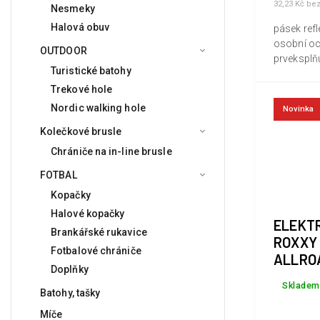
32,23 Kč be
Nesmeky
Halová obuv
pásek refl
osobní o
OUTDOOR
prveksplň
Turistické batohy
normu kva
nařízení 
Trekové hole
Nordic walking hole
Novinka
Kolečkové brusle
Chrániče na in-line brusle
FOTBAL
Kopačky
Halové kopačky
ELEKT
Brankářské rukavice
ROXXY
Fotbalové chrániče
ALLRO
Doplňky
Skladem
Batohy, tašky
Míče