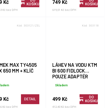
DO
DO
9 Kč
749 Kč
KOŠÍKU
KOŠÍKU
43 Kč bez DPH
619,01 Kč bez DPH
Kód:
303121/ZEL
Kód:
303118
MEK MAX TY4505
LÁHEV NA VODU KTM
 X 650 MM + KLÍČ
BI 600 FIDLOCK
POUZE ADAPTÉR
kladem
Skladem
DO
9 Kč
499 Kč
DETAIL
KOŠÍKU
46 Kč bez DPH
412,40 Kč bez DPH