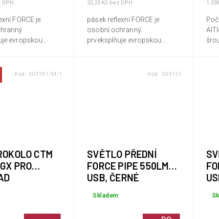
z DPH
32,23 Kč bez DPH
1 23
exní FORCE je
pásek reflexní FORCE je
Poče
chranný
osobní ochranný
AlT
uje evropskou
prveksplňuje evropskou
šro
lity EN17353 dle
normu kvality EN17353 dle
11 r
2016/425
nařízení 2016/425
čer
klik
Kód:
303181/M/1
Kód:
303151
SYNC
ROKOLO CTM
SVĚTLO PŘEDNÍ
SV
 GX PRO
FORCE PIPE 550LM
FO
AD
USB, ČERNÉ
US
Skladem
S