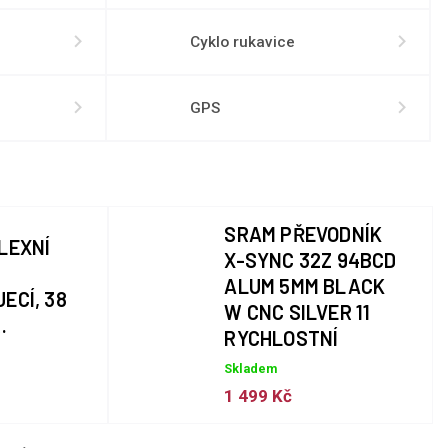
Cyklo rukavice
GPS
SRAM PŘEVODNÍK
LEXNÍ
X-SYNC 32Z 94BCD
ALUM 5MM BLACK
ECÍ, 38
W CNC SILVER 11
.
RYCHLOSTNÍ
Skladem
1 499 Kč