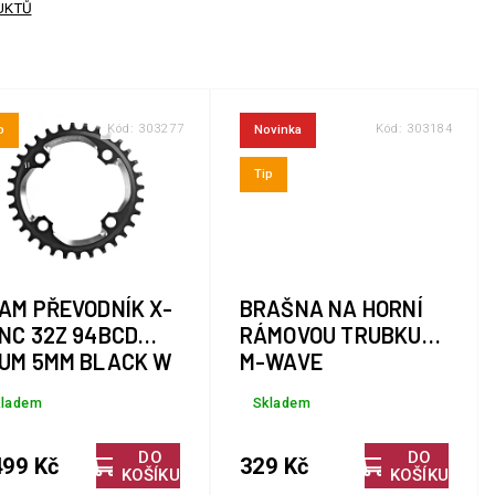
UKTŮ
Kód:
303277
Kód:
303184
p
Novinka
Tip
AM PŘEVODNÍK X-
BRAŠNA NA HORNÍ
NC 32Z 94BCD
RÁMOVOU TRUBKU
UM 5MM BLACK W
M-WAVE
C SILVER 11
ROTTERDAM TOP XL
kladem
Skladem
CHLOSTNÍ
DO
DO
499 Kč
329 Kč
KOŠÍKU
KOŠÍKU