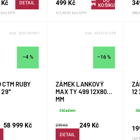
DO
 Kč
499 Kč
34
DETAIL
KOŠÍKU
č bez DPH
412,40 Kč bez DPH
288,
Kód:
303130/M/1
Kód:
303124/CER
–4 %
–16 %
O CTM RUBY
ZÁMEK LANKOVÝ
ZÁ
 29"
MAX TY 499 12X800
12
MM
Skladem
S
58 999 Kč
249 Kč
299 Kč
19
DETAIL
164,