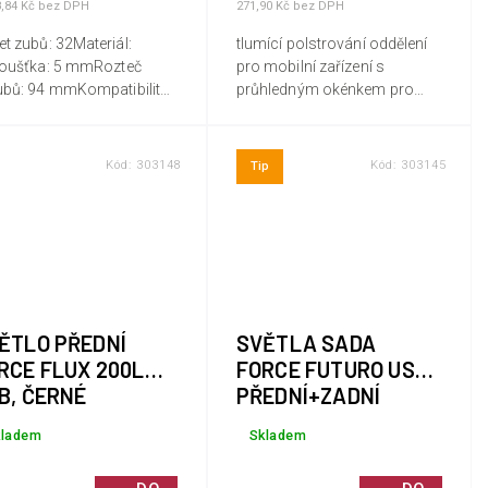
8,84 Kč bez DPH
271,90 Kč bez DPH
t zubů: 32Materiál:
tlumící polstrování oddělení
loušťka: 5 mmRozteč
pro mobilní zařízení s
ubů: 94 mmKompatibilita:
průhledným okénkem pro
ychlostíBarva:
dotykové displeje rip stop
ná/stříbrnáUrčeno pro
textilie zaručeně vysoká
y Sram X01, X1, GX, NXX-
pevnost v tahu zesílené dno
Kód:
303148
Kód:
303145
Tip
 - speciální vzor zubů -...
upevnění suchým...
ĚTLO PŘEDNÍ
SVĚTLA SADA
RCE FLUX 200LM
FORCE FUTURO USB
B, ČERNÉ
PŘEDNÍ+ZADNÍ
kladem
Skladem