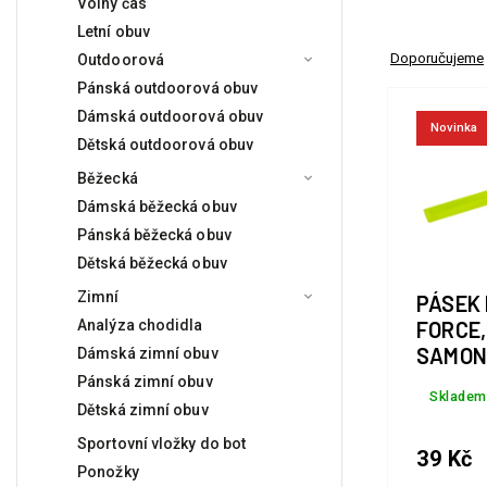
Volný čas
Letní obuv
Doporučujeme
Outdoorová
Pánská outdoorová obuv
Dámská outdoorová obuv
Novinka
Dětská outdoorová obuv
Běžecká
Dámská běžecká obuv
Pánská běžecká obuv
Dětská běžecká obuv
Zimní
PÁSEK 
Analýza chodidla
FORCE,
SAMONA
Dámská zimní obuv
CM, ŽL
Pánská zimní obuv
Skladem
Dětská zimní obuv
Sportovní vložky do bot
39 Kč
Ponožky