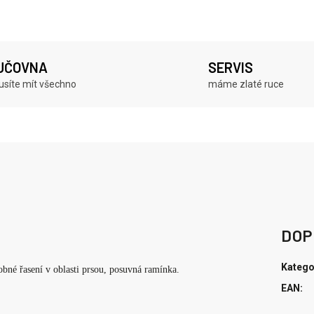
JČOVNA
SERVIS
síte mít všechno
máme zlaté ruce
DOP
Katego
bné řasení v oblasti prsou, posuvná ramínka.
EAN
: