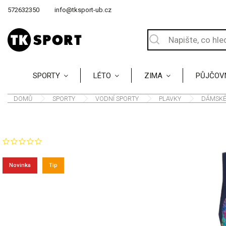
572632350
info@tksport-ub.cz
SPORTY
LÉTO
ZIMA
PŮJČOV
DOMŮ
/
SPORTY
/
VODNÍ SPORTY
/
PLAVKY
/
DÁMSKÉ
Značka:
Sunmarin
NEOHODNOCENO
Novinka
Tip