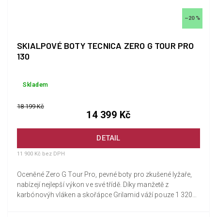
–20 %
SKIALPOVÉ BOTY TECNICA ZERO G TOUR PRO
130
Skladem
18 199 Kč
14 399 Kč
DETAIL
11 900 Kč bez DPH
Oceněné Zero G Tour Pro, pevné boty pro zkušené lyžaře,
nabízejí nejlepší výkon ve své třídě. Díky manžetě z
karbónovýh vláken a skořápce Grilamid váží pouze 1 320
gramů (při...