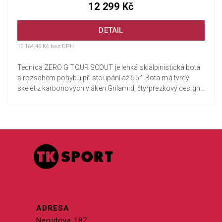
12 299 Kč
DETAIL
10 164,46 Kč bez DPH
Tecnica ZERO G TOUR SCOUT je lehká skialpinistická bota
s rozsahem pohybu při stoupání až 55°. Bota má tvrdý
skelet z karbonových vláken Grilamid, čtyřpřezkový design
a flexi...
ADRESA
Nerudova 187