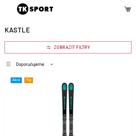
KASTLE
Doporučujeme
Nejlevnější
Akce
Tip
Nejdražší
Nejprodávanější
Abecedně