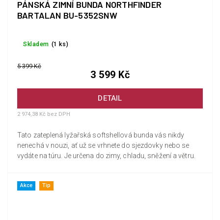
PÁNSKÁ ZIMNÍ BUNDA NORTHFINDER
BARTALAN BU-5352SNW
Skladem
(1 ks)
5 399 Kč
3 599 Kč
DETAIL
2 974,38 Kč bez DPH
Tato zateplená lyžařská softshellová bunda vás nikdy
nenechá v nouzi, ať už se vrhnete do sjezdovky nebo se
vydáte na túru. Je určena do zimy, chladu, sněžení a větru.
Akce
Tip