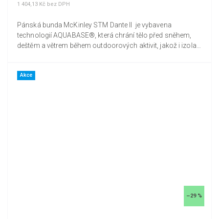
1 404,13 Kč bez DPH
Pánská bunda McKinley STM Dante II je vybavena
technologií AQUABASE®, která chrání tělo před sněhem,
deštěm a větrem během outdoorových aktivit, jakož i izolací
Fellex®...
Akce
–29 %