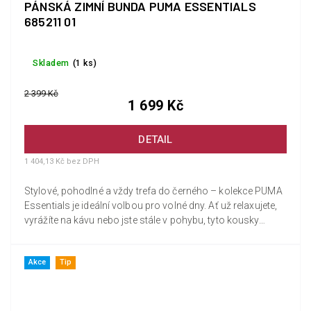
PÁNSKÁ ZIMNÍ BUNDA PUMA ESSENTIALS
685211 01
Skladem
(1 ks)
2 399 Kč
1 699 Kč
DETAIL
1 404,13 Kč bez DPH
Stylové, pohodlné a vždy trefa do černého – kolekce PUMA
Essentials je ideální volbou pro volné dny. Ať už relaxujete,
vyrážíte na kávu nebo jste stále v pohybu, tyto kousky
vám...
Akce
Tip