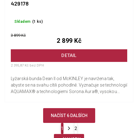
429178
Skladem
(1 ks)
3 899 Kč
2 899 Kč
DETAIL
2 395,87 Kč bez DPH
Lyžarská bunda Dean II od McKINLEY je navržena tak,
abyste se na svahu cítili pohodlně. Vyznačuje se technologií
AQUAMAX® a technologiemi Sorona Aura®, vysokou
prodyšností a...
NAČÍST 6 DALŠÍCH
1
2