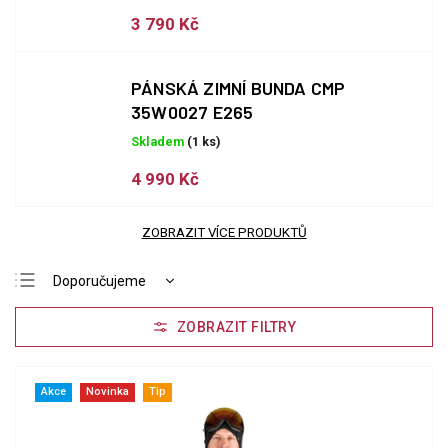
3 790 Kč
PÁNSKÁ ZIMNÍ BUNDA CMP
35W0027 E265
Skladem
(1 ks)
4 990 Kč
ZOBRAZIT VÍCE PRODUKTŮ
Doporučujeme
Nejlevnější
Nejdražší
Nejprodávanější
Akce
Novinka
Tip
Abecedně