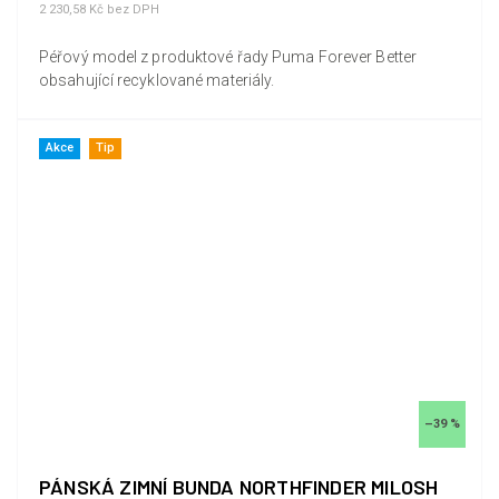
2 230,58 Kč bez DPH
Péřový model z produktové řady Puma Forever Better
obsahující recyklované materiály.
Akce
Tip
–39 %
PÁNSKÁ ZIMNÍ BUNDA NORTHFINDER MILOSH