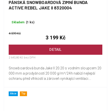
PÁNSKÁ SNOWBOARDOVÁ ZIMNÍ BUNDA
ACTIVE REBEL JAKE II 8320004
Skladem
(1 ks)
4 599 Kč
3 199 Kč
DETAIL
2 643,80 Kč bez DPH
Snowboardová bunda Jake II 20.20 s vodním sloupcem 20
000 mm a prodyšností 20 000 g/m²/24h nabízí nejlepší
ochranu před vlhkostí a zároveň vynikající ventilaci.
Podlepené švy a...
Akce
Tip