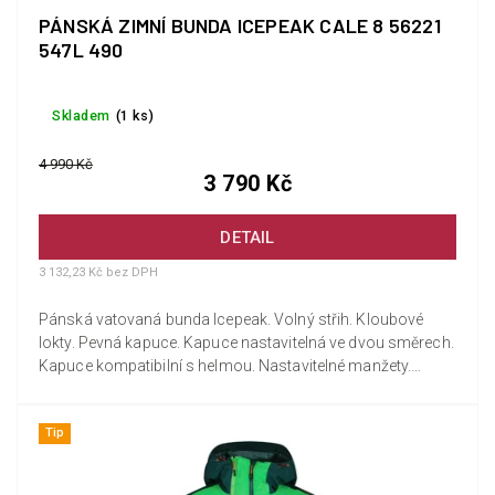
PÁNSKÁ ZIMNÍ BUNDA ICEPEAK CALE 8 56221
547L 490
Skladem
(1 ks)
4 990 Kč
3 790 Kč
DETAIL
3 132,23 Kč bez DPH
Pánská vatovaná bunda Icepeak. Volný střih. Kloubové
lokty. Pevná kapuce. Kapuce nastavitelná ve dvou směrech.
Kapuce kompatibilní s helmou. Nastavitelné manžety.
Elastické...
Tip