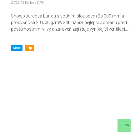
2 726,45 Kč bez DPH
Snowboardová bunda s vodním sloupcem 20 000 mm a
prodyšností 20 000 g/m²/24h nabízí nejlepší ochranu před
povětrnostními vlivy a zároveň zajišťuje vynikající ventilaci.
Lepené...
Akce
Tip
–30 %