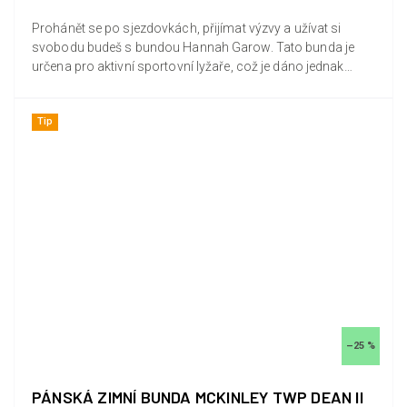
Prohánět se po sjezdovkách, přijímat výzvy a užívat si
svobodu budeš s bundou Hannah Garow. Tato bunda je
určena pro aktivní sportovní lyžaře, což je dáno jednak
padnoucím...
Tip
–25 %
PÁNSKÁ ZIMNÍ BUNDA MCKINLEY TWP DEAN II