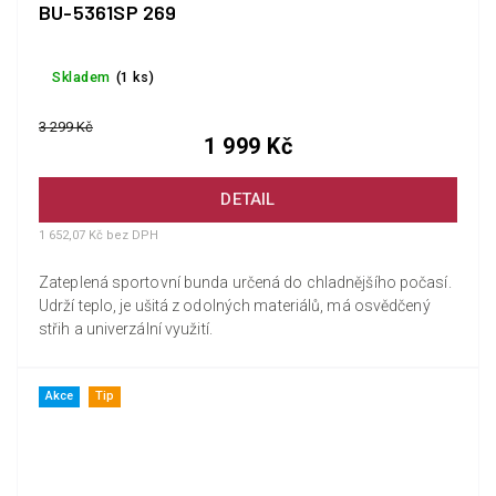
BU-5361SP 269
Skladem
(1 ks)
3 299 Kč
1 999 Kč
DETAIL
1 652,07 Kč bez DPH
Zateplená sportovní bunda určená do chladnějšího počasí.
Udrží teplo, je ušitá z odolných materiálů, má osvědčený
střih a univerzální využití.
Akce
Tip