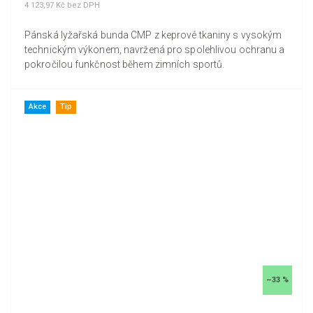
4 123,97 Kč bez DPH
Pánská lyžařská bunda CMP z keprové tkaniny s vysokým
technickým výkonem, navržená pro spolehlivou ochranu a
pokročilou funkčnost během zimních sportů.
Akce
Tip
–33 %