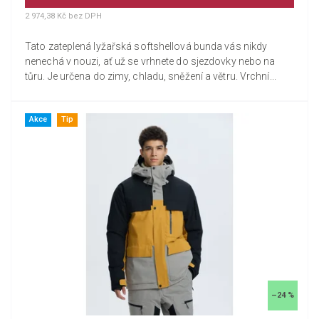
2 974,38 Kč bez DPH
Tato zateplená lyžařská softshellová bunda vás nikdy
nenechá v nouzi, ať už se vrhnete do sjezdovky nebo na
tůru. Je určena do zimy, chladu, sněžení a větru. Vrchní...
Akce
Tip
–24 %