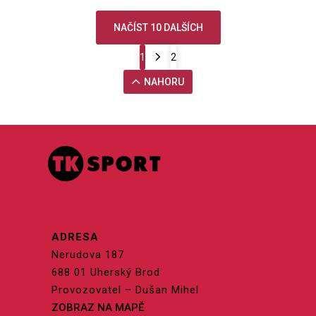
NAČÍST 10 DALŠÍCH
1
2
NAHORU
ADRESA
Nerudova 187
688 01 Uherský Brod
Provozovatel – Dušan Mihel
ZOBRAZ NA MAPĚ