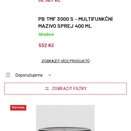
587 Kč
od
PB TMF 3000 S - MULTIFUNKČNÍ
MAZIVO SPREJ 400 ML
Skladem
552 Kč
ZOBRAZIT VÍCE PRODUKTŮ
Doporučujeme
Nejlevnější
Nejdražší
Nejprodávanější
Novinka
Abecedně