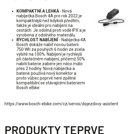
KOMPAKTNÍ A LEHKÁ
- Nová
nabíječka Bosch 4A pro rok 2022 je
kompaktnější než kdykoli předtím,
takže je ideální pro nabíjení na
cestách. Je odolná proti vodě IPX a je
vyrobena z odolného materiálu.
RYCHLOST NABÍJENÍ
- Nabíječka 4A
Bosch dokáže nabít novou baterii
750 Wh za pouhých 6 hodin ze zcela
vybité na 100%. Nabíjení je rychlejší
při částečném nabíjení, přičemž 50%
nabití baterie zabere jen něco málo
přes 2 hodiny. Nová nabíječka a
baterie používá nový konektor a
proto vůbec poprvé není zpětně
kompatibilní se stávajícími bateriemi
Bosch eBike.
https://www.bosch-ebike.com/cz/servis/dojezdovy-asistent
PRODUKTY TEPRVE