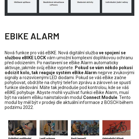
EBIKE ALARM
Nová funkce pro váš eBIKE. Nová digitální služba
ve spojení se
službou
eBIKE LOCK
vám umožní komplexní doplňkovou ochranu
před odcizením. Po nastavení se
eBike Alarm
automaticky
aktivuje, jakmile svůj eBike vypnete.
Pokud se vám někdo pokusí
odcizit kolo, tak reaguje systém eBike Alarm
nejprve zvukovými
signály a rozsvícenými LED diodami. Pokud se váš eBike začne
pohybovat, obdržíte na chytrý telefon zprávu a zároveň se spustí
funkce sledování. Máte tak jednoduše pod kontrolou, kde se váš
eBIKE pohybuje. Abyste mohli využívat funkci eBike Alarm, musí
být na vašem eBiku nainstalován modul
Connect Module
. Tento
modul by měl být v prodeji dle aktuální informace z BOSCH během
podzimu 2022.