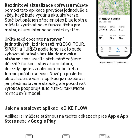
Bezdrátové aktualizace softwaru
můžete
pomocí této aplikace provádět jednoduše a
vždy, když bude vydána aktuální verze.
Stačí být opět jen připojen přes Bluetooth a
můžete využívat nové funkce třeba pro
motor, akumulátor nebo chytrý systém.
Určitě také ooceníte n
astavení
jednotlivých jízdních režimů
ECO, TOUR,
SPORT a TURBO podle toho, jak to bude
vyhovovat právě vám.
Na domovské
stránce
zase uvidíte přehledně veškeré
důležité funkce - stav akumulátoru,
dojezdy, ujeté vzdálenosti, nebo třeba
termín příštího servisu. Nově po poslední
aktualizaci se vám v aplikaci již nezobrazí
jen přednastavené obrázky, ale pokud váš
výrobce podporuje tuto funkci, tak uvidíte
rovnou svůj model.
Jak nainstalovat aplikaci eBIKE FLOW
Aplikaci si můžete stáhnout na těchto odkazech přes
Apple App
Store
nebo v
Google Play
.