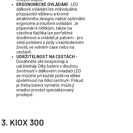
ERGONOMICKÉ OVLÁDÁNÍ
- LED
dálkové ovládání lze individuálně
přizpůsobit eBikeru a kromě
atraktivního designu nabízí optimální
ergonomii a intuitivní ovládání. Je
připevněn k řídítkům, takže na
všechna tlačítka lze perfektně
dosáhnout a ovládat je palcem - pro
větší potěšení z jízdy v každodenním
životě, ve volném čase nebo na
cestách.
UDRŽITELNOST NA CESTÁCH -
Dosáhněte cíle bezpečněji a
udržitelněji: Díky baterii s dlouhou
životností v dálkovém ovladači LED
se můžete při každé jízdě na eBike
spolehnout na řídicí centrum. Pokud
je třeba baterii vyměnit, může ji
snadno provést specializovaný
prodejce.
3. KIOX 300