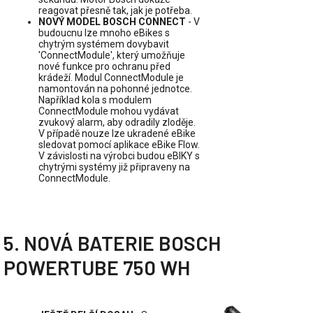
reagovat přesně tak, jak je potřeba.
NOVÝ MODEL BOSCH CONNECT
- V
budoucnu lze mnoho eBikes s
chytrým systémem dovybavit
'ConnectModule', který umožňuje
nové funkce pro ochranu před
krádeží. Modul ConnectModule je
namontován na pohonné jednotce.
Například kola s modulem
ConnectModule mohou vydávat
zvukový alarm, aby odradily zloděje.
V případě nouze lze ukradené eBike
sledovat pomocí aplikace eBike Flow.
V závislosti na výrobci budou eBIKY s
chytrými systémy již připraveny na
ConnectModule.
5. NOVÁ BATERIE BOSCH
POWERTUBE 750 WH