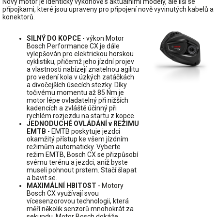
Nový motor je identický výkonově s aktuálními modely, ale liší se
přípojkami, které jsou upraveny pro připojení nově vyvinutých kabelů a
konektorů.
SILNÝ DO KOPCE
- výkon Motor
Bosch Performance CX je dále
vylepšován pro elektrickou horskou
cyklistiku, přičemž jeho jízdní projev
a vlastnosti nabízejí znatelnou agilitu
pro vedení kola v úzkých zatáčkách
a divočejších úsecích stezky. Díky
točivému momentu až 85 Nm je
motor lépe ovladatelný při nižších
kadencích a zvláště účinný při
rychlém rozjezdu na startu z kopce.
JEDNODUCHÉ OVLÁDÁNÍ v REŽIMU
EMTB
- EMTB poskytuje jezdci
okamžitý přístup ke všem jízdním
režimům automaticky. Vyberte
režim EMTB, Bosch CX se přizpůsobí
svému terénu a jezdci, aniž byste
museli pohnout prstem. Stačí šlapat
a bavit se.
MAXIMÁLNÍ HBITOST
- Motory
Bosch CX využívají svou
vícesenzorovou technologii, která
měří několik senzorů mnohokrát za
sekundu. Motor Bosch dokáže