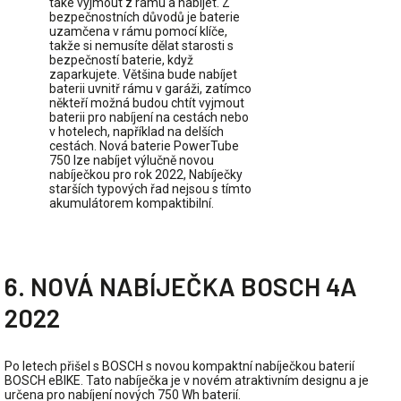
také vyjmout z rámu a nabíjet. Z
bezpečnostních důvodů je baterie
uzamčena v rámu pomocí klíče,
takže si nemusíte dělat starosti s
bezpečností baterie, když
zaparkujete. Většina bude nabíjet
baterii uvnitř rámu v garáži, zatímco
někteří možná budou chtít vyjmout
baterii pro nabíjení na cestách nebo
v hotelech, například na delších
cestách. Nová baterie PowerTube
750 lze nabíjet výlučně novou
nabíječkou pro rok 2022, Nabíječky
starších typových řad nejsou s tímto
akumulátorem kompaktibilní.
6. NOVÁ NABÍJEČKA BOSCH 4A
2022
Po letech přišel s BOSCH s novou kompaktní nabíječkou baterií
BOSCH eBIKE. Tato nabíječka je v novém atraktivním designu a je
určena pro nabíjení nových 750 Wh baterií.