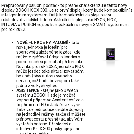
Přepracovaný palubní počítač - to přesně charakterizuje tento nový
display BOSCH KIOX 300. Je to první displej, který bude kompaktibilní s
inteligentním systémem. Další kompaktibilní displeje budou
následovat v dalších letech. Aktuální displeje jako NYON, KIOX,
INTUVIA a PURION nejsou kompaktibilní s novým SMART systémem
pro rok 2022.
NOVÉ FUNKCE NA PALUBĚ
- tato
nová jednotka je ideální pro
sportovně založeného jezdce, kde
můžete zjišťovat údaje o kondici a
pomocí nich si pomáhat při tréninku.
Novinku pro rok 2022, jednotku KIOX
může jezdec také aktualizovat sám,
bez návštěvy autorizovaného
servisu, což bude bezesporu také
jedna z velkých výhod.
ASISTENCE
- stejně jako u všech
systému BOSCH i zde je možné
zapnout přípomoc Asistent chůze a
to přímo na LED ovladači, viz. výše.
Také zde jednoduše uvidíte dojezdy
na jednotlivé režimy, takže si můžete
plánovat cestu přesně tak, aby Vám
vystačila baterie. Přehledný a
intuitivní KIOX 300 poskytuje jasné
vizuální navádění.