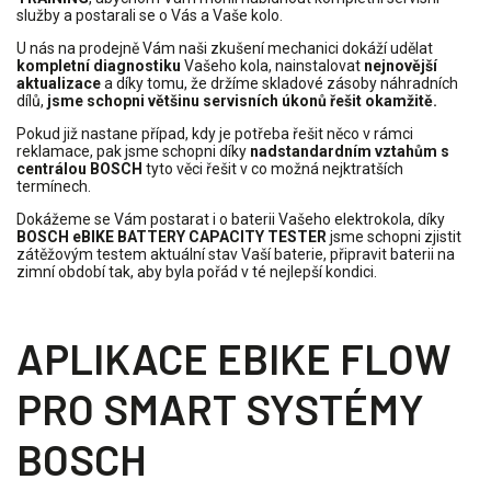
služby a postarali se o Vás a Vaše kolo.
U nás na prodejně Vám naši zkušení mechanici dokáží udělat
kompletní diagnostiku
Vašeho kola, nainstalovat
nejnovější
aktualizace
a díky tomu, že držíme skladové zásoby náhradních
dílů,
jsme schopni většinu servisních úkonů řešit okamžitě.
Pokud již nastane případ, kdy je potřeba řešit něco v rámci
reklamace, pak jsme schopni díky
nadstandardním vztahům s
centrálou BOSCH
tyto věci řešit v co možná nejktratších
termínech.
Dokážeme se Vám postarat i o baterii Vašeho elektrokola, díky
BOSCH eBIKE BATTERY CAPACITY TESTER
jsme schopni zjistit
zátěžovým testem aktuální stav Vaší baterie, připravit baterii na
zimní období tak, aby byla pořád v té nejlepší kondici.
APLIKACE EBIKE FLOW
PRO SMART SYSTÉMY
BOSCH