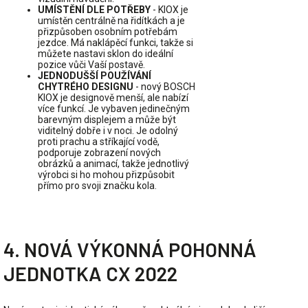
UMÍSTĚNÍ DLE POTŘEBY
- KIOX je
umístěn centrálně na řidítkách a je
přizpůsoben osobním potřebám
jezdce. Má naklápěcí funkci, takže si
můžete nastavi sklon do ideální
pozice vůči Vaší postavě.
JEDNODUŠŠÍ POUŽÍVÁNÍ
CHYTRÉHO DESIGNU
- nový BOSCH
KIOX je designově menší, ale nabízí
více funkcí. Je vybaven jedinečným
barevným displejem a může být
viditelný dobře i v noci. Je odolný
proti prachu a stříkající vodě,
podporuje zobrazení nových
obrázků a animací, takže jednotlivý
výrobci si ho mohou přizpůsobit
přímo pro svoji značku kola.
4. NOVÁ VÝKONNÁ POHONNÁ
JEDNOTKA CX 2022