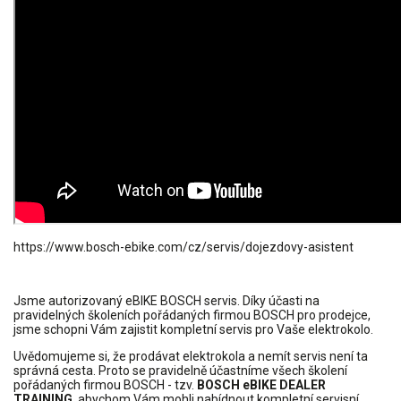
https://www.bosch-ebike.com/cz/servis/dojezdovy-asistent
Jsme autorizovaný eBIKE BOSCH servis. Díky účasti na
pravidelných školeních pořádaných firmou BOSCH pro prodejce,
jsme schopni Vám zajistit kompletní servis pro Vaše elektrokolo.
Uvědomujeme si, že prodávat elektrokola a nemít servis není ta
správná cesta. Proto se pravidelně účastníme všech školení
pořádaných firmou BOSCH - tzv.
BOSCH eBIKE DEALER
TRAINING
, abychom Vám mohli nabídnout kompletní servisní