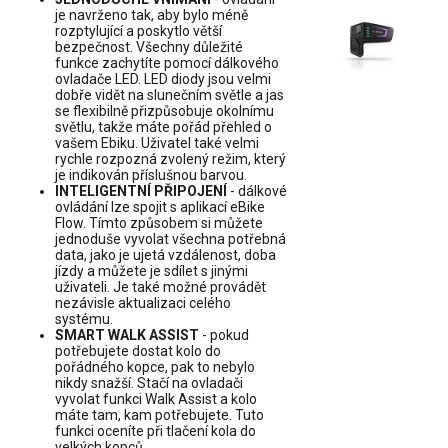
je navrženo tak, aby bylo méně
rozptylující a poskytlo větší
bezpečnost. Všechny důležité
funkce zachytíte pomocí dálkového
ovladače LED. LED diody jsou velmi
dobře vidět na slunečním světle a jas
se flexibilně přizpůsobuje okolnímu
světlu, takže máte pořád přehled o
vašem Ebiku. Uživatel také velmi
rychle rozpozná zvolený režim, který
je indikován příslušnou barvou.
INTELIGENTNÍ PŘIPOJENÍ
- dálkové
ovládání lze spojit s aplikací eBike
Flow. Tímto způsobem si můžete
jednoduše vyvolat všechna potřebná
data, jako je ujetá vzdálenost, doba
jízdy a můžete je sdílet s jinými
uživateli. Je také možné provádět
nezávisle aktualizaci celého
systému.
SMART WALK ASSIST
- pokud
potřebujete dostat kolo do
pořádného kopce, pak to nebylo
nikdy snažší. Stačí na ovladači
vyvolat funkci Walk Assist a kolo
máte tam, kam potřebujete. Tuto
funkci oceníte při tlačení kola do
velkých kopců.