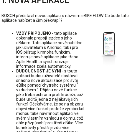
BOSCH představil novou aplikaci s názvem eBIKE FLOW. Co bude tato
aplikace nabízet a čím překvapí ?
VŽDY PŘIPOJENO
- tato aplilace
dokonale propojí jezdce s jeho
eBikem. Tato aplikace nově nabídne
jak uživatelům s Andriod, tak i pro
iOS přístup k mnoha funkcím,
integruje nové aplikace jako třeba
Aplle Health a synchronizuje
informace zcela automaticky.
BUDOUCNOST JE NYNÍ
- s touto
aplikací budou uživatelé dostávat
snadno nové aktualizace pro svůj
eBike pomocí chytrého systému "
vzduchem ". Přijdou nové funkce
jako třeba ochrana proti krádeži, což
bude určitě jedna z nejlákavějších
funkcí. Očekáváme, že se na obzoru
objeví více funkcí, protože výrobci kol
mohou také navrhnout aplikaci ve
svém vlastním vzhledu a dojmu, což
dále přizpůsobí prostředí eBike. Více
konektivity přináší jezdci více