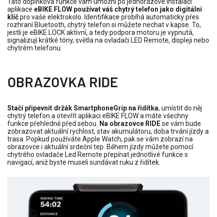
Tato doplňková funkce vám umožní po jednorázové instalaci
aplikace
eBIKE FLOW používat váš chytrý telefon jako digitální
klíč
pro vaše elektrokolo. Identifikace probíhá automaticky přes
rozhraní Bluetooth, chytrý telefon si můžete nechat v kapse. To,
jestli je eBIKE LOCK aktivní, a tedy podpora motoru je vypnutá,
signalizují krátké tóny, světla na ovladači LED Remote, displeji nebo
chytrém telefonu.
OBRAZOVKA RIDE
Stačí připevnit držák SmartphoneGrip na řidítka
, umístit do něj
chytrý telefon a otevřít aplikaci eBIKE FLOW a máte všechny
funkce přehledně před sebou.
Na obrazovce RIDE
se vám bude
zobrazovat aktuální rychlost, stav akumulátoru, doba trvání jízdy a
trasa. Popkud používáte Apple Watch, pak se vám zobrazí na
obrazovce i aktuální srdeční tep. Během jízdy můžete pomocí
chytrého ovladače Led Remote přepínat jednotlivé funkce s
navigací, aniž byste museli sundávat ruku z řidítek.