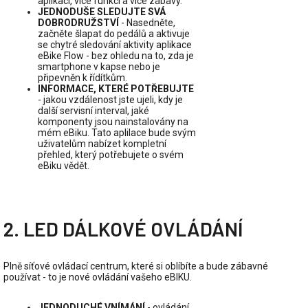
aplikací, více funkcí a více zábavy.
JEDNODUŠE SLEDUJTE SVÁ
DOBRODRUŽSTVÍ
- Nasedněte,
začněte šlapat do pedálů a aktivuje
se chytré sledování aktivity aplikace
eBike Flow - bez ohledu na to, zda je
smartphone v kapse nebo je
připevněn k řídítkům.
INFORMACE, KTERÉ POTŘEBUJTE
- jakou vzdálenost jste ujeli, kdy je
další servisní interval, jaké
komponenty jsou nainstalovány na
mém eBiku. Tato aplilace bude svým
uživatelům nabízet kompletní
přehled, který potřebujete o svém
eBiku vědět.
2. LED DÁLKOVÉ OVLÁDÁNÍ
Plně síťové ovládací centrum, které si oblíbíte a bude zábavné
používat - to je nové ovládání vašeho eBIKU.
JEDNODUCHÉ VNÍMÁNÍ
- ovládání