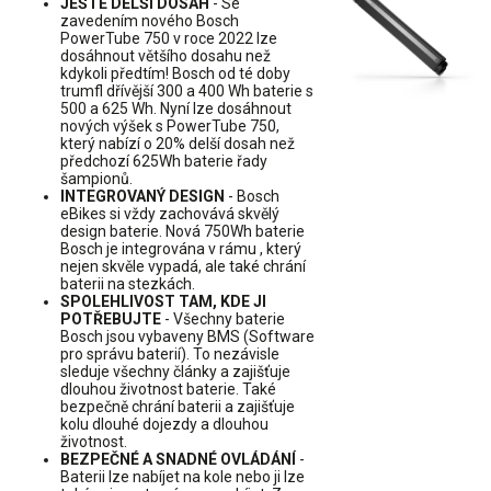
JEŠTĚ DELŠÍ DOSAH
- Se
zavedením nového Bosch
PowerTube 750 v roce 2022 lze
dosáhnout většího dosahu než
kdykoli předtím! Bosch od té doby
trumfl dřívější 300 a 400 Wh baterie s
500 a 625 Wh. Nyní lze dosáhnout
nových výšek s PowerTube 750,
který nabízí o 20% delší dosah než
předchozí 625Wh baterie řady
šampionů.
INTEGROVANÝ DESIGN
- Bosch
eBikes si vždy zachovává skvělý
design baterie. Nová 750Wh baterie
Bosch je integrována v rámu , který
nejen skvěle vypadá, ale také chrání
baterii na stezkách.
SPOLEHLIVOST TAM, KDE JI
POTŘEBUJTE
- Všechny baterie
Bosch jsou vybaveny BMS (Software
pro správu baterií). To nezávisle
sleduje všechny články a zajišťuje
dlouhou životnost baterie. Také
bezpečně chrání baterii a zajišťuje
kolu dlouhé dojezdy a dlouhou
životnost.
BEZPEČNÉ A SNADNÉ OVLÁDÁNÍ
-
Baterii lze nabíjet na kole nebo ji lze