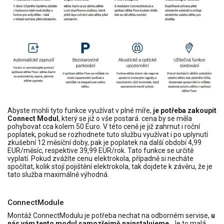
Abyste mohli tyto funkce využívat v plné míře,
je potřeba zakoupit
Connect Modul
, který se již o vše postará. cena by se měla
pohybovat cca kolem 50 Euro. V této ceně je již zahrnut i roční
poplatek, pokud se rozhodnete tuto službu využívat i po uplynutí
zkušební 12 měsíční doby, pak je poplatek na další období 4,99
EUR/měsíc, respektive 39,99 EUR/rok. Tato funkce se určitě
vyplatí. Pokud zvážíte cenu elektrokola, případně si necháte
spočítat, kolik stojí pojištění elektrokola, tak dojdete k závěru, že je
tato služba maximálně výhodná.
ConnectModule
Montáž
ConnectModulu
je potřeba nechat na odborném servise,
u
nás vám tento modul samozřejmě nainstalujeme.
Je to malá