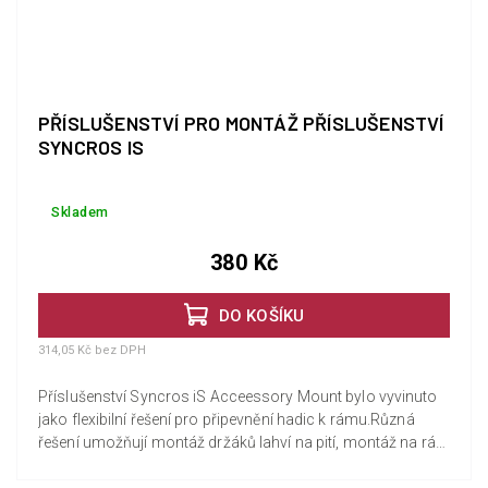
PŘÍSLUŠENSTVÍ PRO MONTÁŽ PŘÍSLUŠENSTVÍ
SYNCROS IS
Skladem
380 Kč
DO KOŠÍKU
314,05 Kč bez DPH
Příslušenství Syncros iS Acceessory Mount bylo vyvinuto
jako flexibilní řešení pro připevnění hadic k rámu.Různá
řešení umožňují montáž držáků lahví na pití, montáž na rám
a...