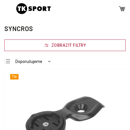
SYNCROS
Doporučujeme
Nejlevnější
Tip
Nejdražší
Nejprodávanější
Abecedně