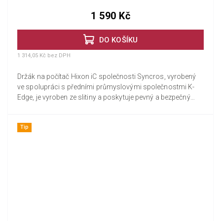
1 590 Kč
DO KOŠÍKU
1 314,05 Kč bez DPH
Držák na počítač Hixon iC společnosti Syncros, vyrobený
ve spolupráci s předními průmyslovými společnostmi K-
Edge, je vyroben ze slitiny a poskytuje pevný a bezpečný
integrovaný...
Tip