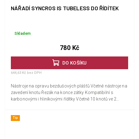
NÁŘADÍ SYNCROS IS TUBELESS DO ŘÍDÍTEK
Skladem
780 Kč
DO KOŠÍKU
644,63 Kč bez DPH
Nástroje na opravu bezdušových plášťů Včetně nástroje na
zavedení knotu Řezák na konce zátky Kompatibilní s
karbonovými i hliníkovými řídítky Včetně 10 knotů ve 2
velikostech
Tip