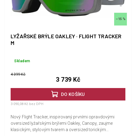
–15 %
LYŽAŘSKÉ BRÝLE OAKLEY · FLIGHT TRACKER
M
Skladem
4 399 Kč
3 739 Kč
DO KOŠÍKU
3 090,08 Kč bez DPH
Nový Flight Tracker, inspirovaný prvními opravdovými
oversized lyžařskými brýlemi Oakley, Canopy, zaujme
klasickým, stylovým tvarem a oversized torickým