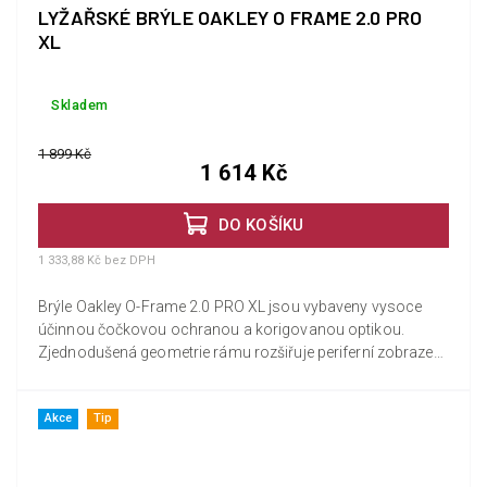
LYŽAŘSKÉ BRÝLE OAKLEY O FRAME 2.0 PRO
XL
Skladem
1 899 Kč
1 614 Kč
DO KOŠÍKU
1 333,88 Kč bez DPH
Brýle Oakley O-Frame 2.0 PRO XL jsou vybaveny vysoce
účinnou čočkovou ochranou a korigovanou optikou.
Zjednodušená geometrie rámu rozšiřuje periferní zobrazení
ve všech...
Akce
Tip