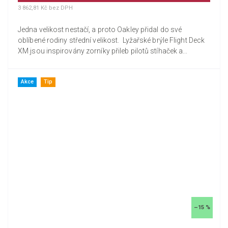
3 862,81 Kč bez DPH
Jedna velikost nestačí, a proto Oakley přidal do své
oblíbené rodiny střední velikost. Lyžařské brýle Flight Deck
XM jsou inspirovány zorníky přileb pilotů stíhaček a...
Akce
Tip
–15 %