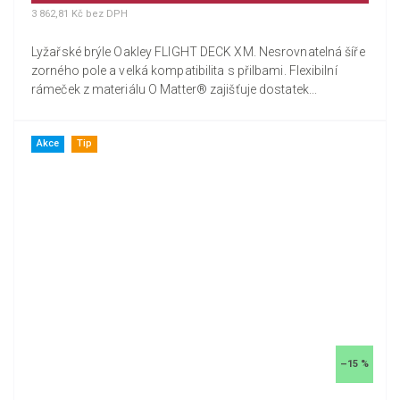
3 862,81 Kč bez DPH
Lyžařské brýle Oakley FLIGHT DECK XM. Nesrovnatelná šíře
zorného pole a velká kompatibilita s přilbami. Flexibilní
rámeček z materiálu O Matter® zajišťuje dostatek...
Akce
Tip
–15 %