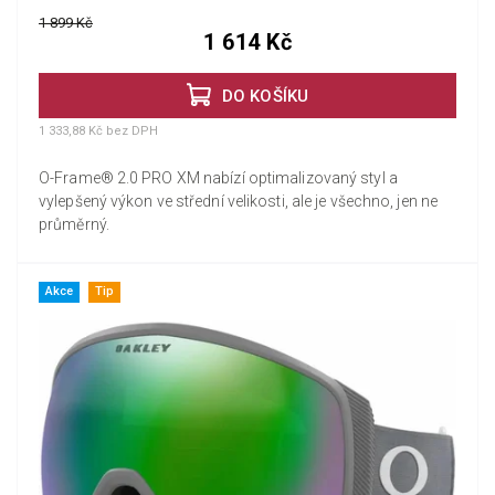
1 899 Kč
1 614 Kč
DO KOŠÍKU
1 333,88 Kč bez DPH
O-Frame® 2.0 PRO XM nabízí optimalizovaný styl a
vylepšený výkon ve střední velikosti, ale je všechno, jen ne
průměrný.
Akce
Tip