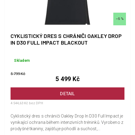
–5 %
CYKLISTICKÝ DRES S CHRÁNIČI OAKLEY DROP
IN D30 FULL IMPACT BLACKOUT
Skladem
5 799 Kč
5 499 Kč
DETAIL
4 544,63 Kč bez DPH
Cyklistický dres s chrániči Oakley Drop In D30 Full Impact je
vynikající ochrana během intenzivních tréninků. Vyrobeno z
prodyšné tkaniny, zajišťuje pohodlí a suchost,...