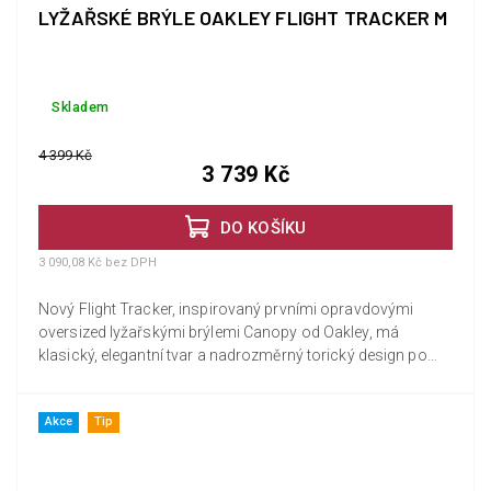
LYŽAŘSKÉ BRÝLE OAKLEY FLIGHT TRACKER M
Skladem
4 399 Kč
3 739 Kč
DO KOŠÍKU
3 090,08 Kč bez DPH
Nový Flight Tracker, inspirovaný prvními opravdovými
oversized lyžařskými brýlemi Canopy od Oakley, má
klasický, elegantní tvar a nadrozměrný torický design po
celé délce s...
Akce
Tip