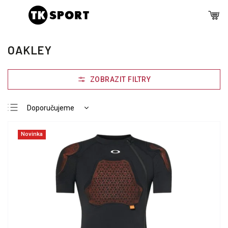
OAKLEY
Doporučujeme
Nejlevnější
Novinka
Nejdražší
Nejprodávanější
Abecedně