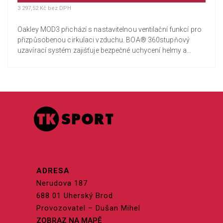
3 297,52 Kč bez DPH
Oakley MOD3 přichází s nastavitelnou ventilační funkcí pro
přizpůsobenou cirkulaci vzduchu. BOA® 360stupňový
uzavírací systém zajišťuje bezpečné uchycení helmy a
Modular Brim...
ADRESA
Nerudova 187
688 01 Uherský Brod
Provozovatel – Dušan Mihel
ZOBRAZ NA MAPĚ