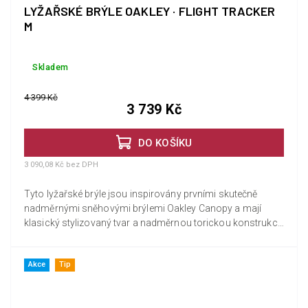
LYŽAŘSKÉ BRÝLE OAKLEY · FLIGHT TRACKER
M
Skladem
4 399 Kč
3 739 Kč
DO KOŠÍKU
3 090,08 Kč bez DPH
Tyto lyžařské brýle jsou inspirovány prvními skutečně
nadměrnými sněhovými brýlemi Oakley Canopy a mají
klasický stylizovaný tvar a nadměrnou torickou konstrukci
s...
Akce
Tip