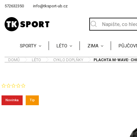
572632350
info@tksport-ub.cz
SPORTY
LÉTO
ZIMA
PŮJČOV
DOMŮ
/
LÉTO
/
CYKLO DOPLŇKY
/
PLACHTA M-WAVE- CHRI
Značka:
M-WAVE
NEOHODNOCENO
Novinka
Tip