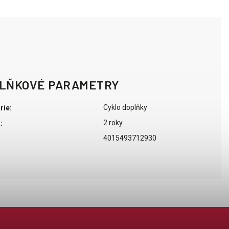
LŇKOVÉ PARAMETRY
Cyklo doplňky
rie
:
2 roky
a
:
4015493712930