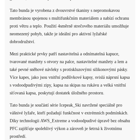
Tato bunda je vyrobena z dvouvrstvé tkaniny s nepromokavou
membránou spojenou s multifunkčním materiálem a nabízí ochranu
proti větru a teplo. Použití 4směrně strečového materiálu umožňuje
neomezený pohyb, takže je ideální pro aktivní lyžařské
dobrodružství.
Mezi praktické prvky patří nastavitelná a odnímatelná kapuce,
tvarované manžety s otvory na palce, nastavitelné manžety a lem a
také pevné sněhové návleky s protiskluzovými silikonovými pásky.
Více kapes, jako jsou vnitřní podšívkové kapsy, svislá náprsní kapsa
s vodoodpudivými zipy, kapsa na skipas na rukávu a velká vnitřní
síťovaná kapsa, poskytují dostatek úložného prostoru.
Tato bunda je součástí série Icepeak_Ski navržené speciálně pro
vášnivé lyžaře, kteří požadují funkčnost v extrémních podmínkách.
Díky technologii AWS_Extreme a vodoodpudivé úpravě bez obsahu
PFC zajišťuje spolehlivý výkon a zároveň je šetrná k životnímu
prostředí.