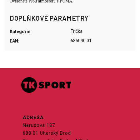
Ovládněte svou atmosféru s PUMA.
DOPLŇKOVÉ PARAMETRY
Trička
Kategorie
:
685040 01
EAN
:
ADRESA
Nerudova 187
688 01 Uherský Brod