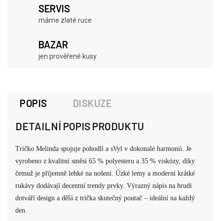
SERVIS
máme zlaté ruce
BAZAR
jen prověřené kusy
POPIS
DISKUZE
DETAILNÍ POPIS PRODUKTU
Tričko Melinda spojuje pohodlí a sVyl v dokonalé harmonii. Je
vyrobeno z kvalitní směsi 65 % polyesteru a 35 % viskózy, díky
čemuž je příjemně lehké na nošení. Úzké lemy a moderní krátké
rukávy dodávají decentní trendy prvky. Výrazný nápis na hrudi
dotváří design a dělá z trička skutečný poutač – ideální na každý
den.