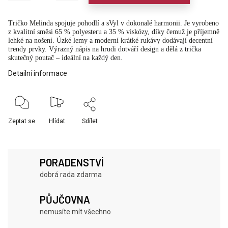
Tričko Melinda spojuje pohodlí a sVyl v dokonalé harmonii. Je vyrobeno
z kvalitní směsi 65 % polyesteru a 35 % viskózy, díky čemuž je příjemně
lehké na nošení. Úzké lemy a moderní krátké rukávy dodávají decentní
trendy prvky. Výrazný nápis na hrudi dotváří design a dělá z trička
skutečný poutač – ideální na každý den.
Detailní informace
Zeptat se
Hlídat
Sdílet
PORADENSTVÍ
dobrá rada zdarma
PŮJČOVNA
nemusíte mít všechno