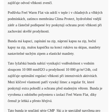
zajišťuje odvod vlhkosti zvenčí.
Podšívka Feel Warm Flat vás udrží v teple i v chladných a vlhkých
podmínkách, zatímco membrána Clima Protect, hydrofobní vnější
zátěr a částečně podlepené švy poskytují ochranu proti vlhkosti při
zachování skvělé prodyšnosti.
Bunda má kapuci, zapínání na zip, náprsní kapsu na zip, boční
kapsy na zip, malou kapsičku na konci rukávu na skipas, manžety
nastavitelné suchým zipem a elastické manžety.
Tato lyžařská bunda nabízí vynikající voděodolnost s vodním
sloupcem 10 000 mmH2O a prodyšností 10 000 gr/m²/24h, což
zajišťuje optimální regulaci vlhkosti při intenzivních aktivitách.
Mezi klíčové vlastnosti patří vysoký límec a regular fit, které
poskytují extra pohodlí a ochranu před studeným větrem. Bunda je
vyrobena z odolného polyesteru s izolací Feel Warm Flat, díky
čemuž je lehká a přesto hřejivá.
Tato bunda je součástí série CMP_Ski a je speciálně navržena pro