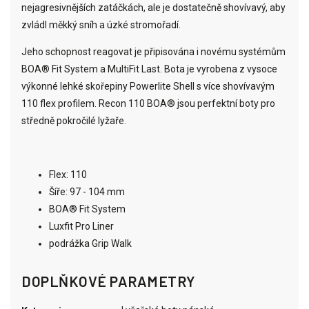
nejagresivnějších zatáčkách, ale je dostatečně shovívavý, aby
zvládl měkký sníh a úzké stromořadí
.
Jeho schopnost reagovat je připisována i novému systémům
BOA® Fit System a MultiFit Last. Bota je vyrobena z
vysoce
výkonné lehké skořepiny Powerlite Shell s více shovívavým
110 flex profilem.
Recon 110 BOA® jsou perfektní boty pro
středně pokročilé lyžaře.
Flex: 110
Šíře: 97 - 104 mm
BOA® Fit System
Luxfit Pro Liner
podrážka Grip Walk
DOPLŇKOVÉ PARAMETRY