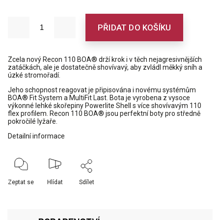
PŘIDAT DO KOŠÍKU
Zcela nový Recon 110 BOA® drží krok i v těch nejagresivnějších
zatáčkách, ale je dostatečně shovívavý, aby zvládl měkký sníh a
úzké stromořadí
.
Jeho schopnost reagovat je připisována i novému systémům
BOA® Fit System a MultiFit Last. Bota je vyrobena z
vysoce
výkonné lehké skořepiny Powerlite Shell s více shovívavým 110
flex profilem.
Recon 110 BOA® jsou perfektní boty pro středně
pokročilé lyžaře.
Detailní informace
Zeptat se
Hlídat
Sdílet