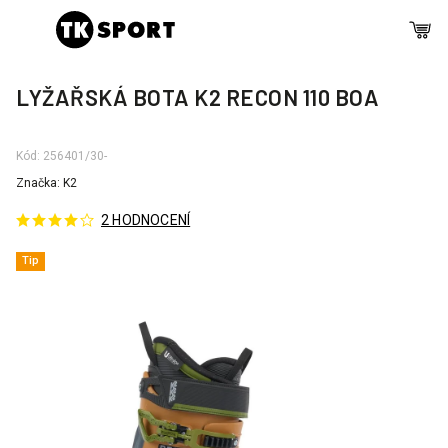
LYŽAŘSKÁ BOTA K2 RECON 110 BOA
Kód:
256401/30-
Značka:
K2
2 HODNOCENÍ
Tip