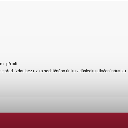
i při pití
ž
e
před
jízdou
bez rizika
nechtěného
úniku
v důsledku
stlačení náustku