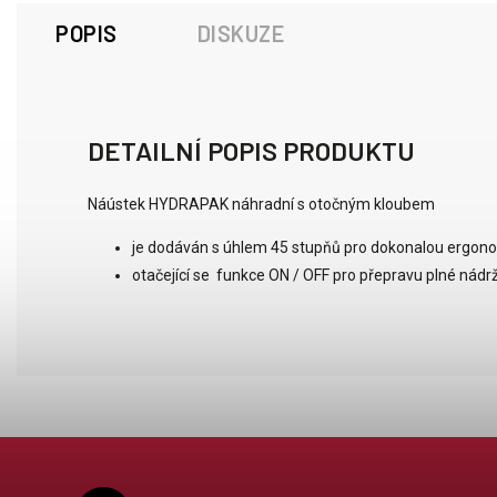
POPIS
DISKUZE
DETAILNÍ POPIS PRODUKTU
Náústek HYDRAPAK náhradní s otočným kloubem
je dodáván s
úhlem 45 stupňů
pro
dokonalou ergonomi
otačející se
funkce
ON / OFF
pro
přepravu
plné
nádr