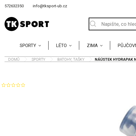
572632350
info@tksport-ub.cz
SPORTY
LÉTO
ZIMA
PŮJČOV
DOMŮ
/
SPORTY
/
BATOHY, TAŠKY
/
NÁÚSTEK HYDRAPAK 
Značka:
Hydrapak
NEOHODNOCENO