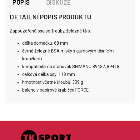
POPIS
DISKUZE
DETAILNÍ POPIS PRODUKTU
Zapouzdřená osa se šrouby, železné tělo.
délka domečku: 68 mm
černé železné BSA misky s gumovým těsnícím
kroužkem
kompatibilní na stahovák SHIMANO 89432, 89418
celková délka osy: 118 mm
hmotnost včetně šroubů: 339 g
baleno v papírové krabičce FORCE