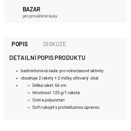
BAZAR
jen prověřené kusy
POPIS
DISKUZE
DETAILNÍ POPIS PRODUKTU
badmintonová sada pro volnočasové aktivity
obsahuje 2 rakety + 2 míčky, síťovaný obal
Délka raket: 66 cm
Hmotnost: 125 g/1 raketa
Ocel a polyuretan
Soft rukojeť s protiskluznou úpravou