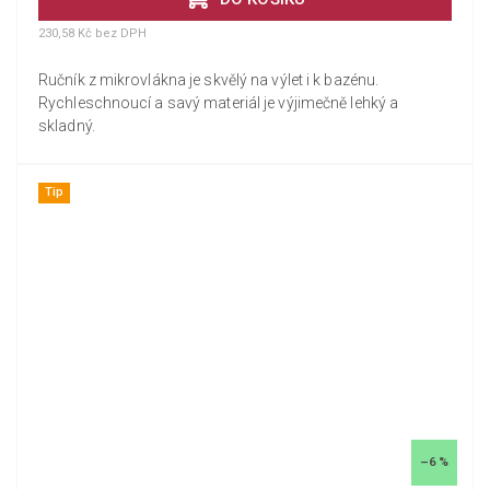
230,58 Kč bez DPH
Ručník z mikrovlákna je skvělý na výlet i k bazénu.
Rychleschnoucí a savý materiál je výjimečně lehký a
skladný.
Tip
–6 %