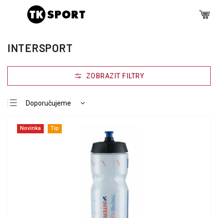
INTERSPORT
Doporučujeme
Nejlevnější
Novinka
Tip
Nejdražší
Nejprodávanější
Abecedně