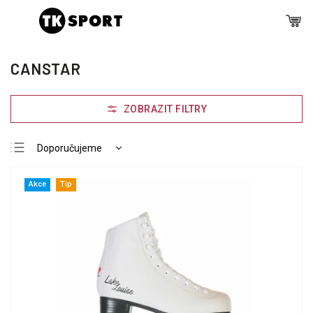
CANSTAR
Doporučujeme
Nejlevnější
Akce
Tip
Nejdražší
Nejprodávanější
Abecedně